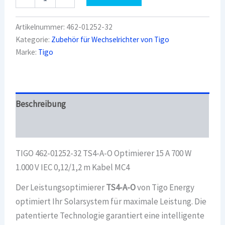
462-
01252-
32
Artikelnummer:
462-01252-32
TS4-
Kategorie:
Zubehör für Wechselrichter von Tigo
A-
Marke:
Tigo
O
Optimierer
15
A
700
W
Beschreibung
1.000
V
Überblick
IEC
0,12/1,2
TIGO 462-01252-32 TS4-A-O Optimierer 15 A 700 W
m
Kabel
1.000 V IEC 0,12/1,2 m Kabel MC4
MC4
Menge
Der Leistungsoptimierer
TS4-A-O
von Tigo Energy
optimiert Ihr Solarsystem für maximale Leistung. Die
patentierte Technologie garantiert eine intelligente