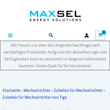
Zum
32
Inhalt
TS4-
A-
springen
O
Optimierer
15
Suchen
A
700
W
ℹ️ Wir freuen uns über die steigende Nachfrage nach
1.000
nachhaltigen Produkten. Aufgrund der aktuellen Lage und
V
Verfügbarkeit kann es vereinzelt zu längeren Lieferzeiten
IEC
0,12/1,2
kommen. Vielen Dank für Ihr Verständnis!
m
Kabel
MC4
Menge
Startseite
»
Wechselrichter
»
Zubehör für Wechselrichter
»
Zubehör für Wechselrichter von Tigo