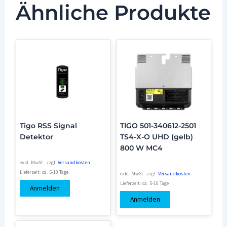
Ähnliche Produkte
Tigo RSS Signal
TIGO 501-340612-2501
Detektor
TS4-X-O UHD (gelb)
800 W MC4
exkl. MwSt.
zzgl.
Versandkosten
Lieferzeit:
ca. 5-10 Tage
exkl. MwSt.
zzgl.
Versandkosten
Lieferzeit:
ca. 5-10 Tage
Anmelden
Anmelden