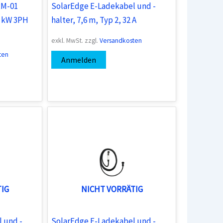
RM-01
SolarEdge E-Ladekabel und -
 kW 3PH
halter, 7,6 m, Typ 2, 32 A
exkl. MwSt.
zzgl.
Versandkosten
ten
Anmelden
TIG
NICHT VORRÄTIG
 und -
SolarEdge E-Ladekabel und -