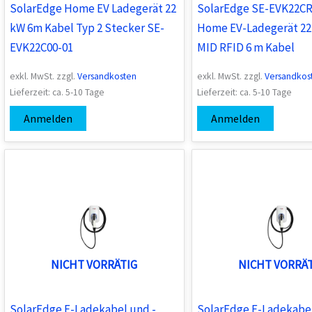
SolarEdge Home EV Ladegerät 22
SolarEdge SE-EVK22C
kW 6m Kabel Typ 2 Stecker SE-
Home EV-Ladegerät 22
EVK22C00-01
MID RFID 6 m Kabel
exkl. MwSt.
zzgl.
Versandkosten
exkl. MwSt.
zzgl.
Versandkos
Lieferzeit:
ca. 5-10 Tage
Lieferzeit:
ca. 5-10 Tage
Anmelden
Anmelden
NICHT VORRÄTIG
NICHT VORRÄ
SolarEdge E-Ladekabel und -
SolarEdge E-Ladekabel