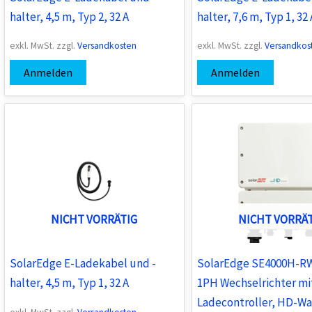
halter, 4,5 m, Typ 2, 32 A
halter, 7,6 m, Typ 1, 32 
exkl. MwSt.
zzgl.
Versandkosten
exkl. MwSt.
zzgl.
Versandkos
Anmelden
Anmelden
NICHT VORRÄTIG
NICHT VORRÄ
SolarEdge E-Ladekabel und -
SolarEdge SE4000H-R
halter, 4,5 m, Typ 1, 32 A
1PH Wechselrichter mi
Ladecontroller, HD-Wa