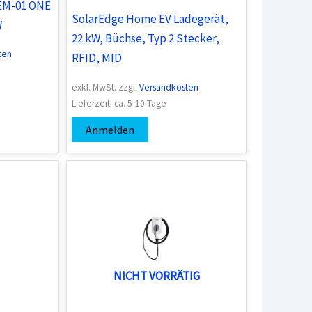
EM-01 ONE
SolarEdge Home EV Ladegerät,
W
22 kW, Büchse, Typ 2 Stecker,
ten
RFID, MID
exkl. MwSt.
zzgl.
Versandkosten
Lieferzeit:
ca. 5-10 Tage
Anmelden
NICHT VORRÄTIG