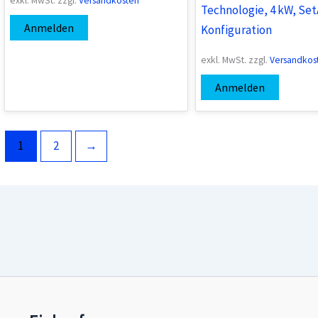
exkl. MwSt.
zzgl.
Versandkosten
Technologie, 4 kW, Se
Anmelden
Konfiguration
exkl. MwSt.
zzgl.
Versandkos
Anmelden
1
2
→