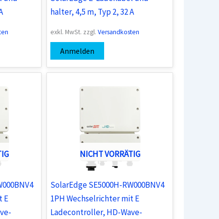
A
halter, 4,5 m, Typ 2, 32 A
ten
exkl. MwSt.
zzgl.
Versandkosten
Anmelden
TIG
NICHT VORRÄTIG
W000BNV4
SolarEdge SE5000H-RW000BNV4
t E
1PH Wechselrichter mit E
ve-
Ladecontroller, HD-Wave-