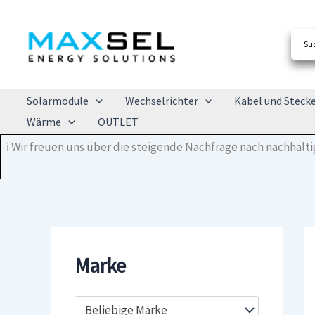
Zum
Inhalt
springen
Solarmodule
Wechselrichter
Kabel und Steck
Wärme
OUTLET
ℹ️ Wir freuen uns über die steigende Nachfrage nach nachhal
Marke
Beliebige Marke