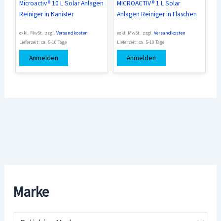
Microactiv® 10 L Solar Anlagen
MICROACTIV® 1 L Solar
Reiniger in Kanister
Anlagen Reiniger in Flaschen
exkl. MwSt.
zzgl.
Versandkosten
exkl. MwSt.
zzgl.
Versandkosten
Lieferzeit:
ca. 5-10 Tage
Lieferzeit:
ca. 5-10 Tage
Anmelden
Anmelden
Marke