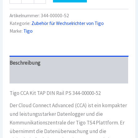
CCA
Kit
TAP
Artikelnummer:
344-00000-52
DIN
Kategorie:
Zubehör für Wechselrichter von Tigo
Rail
Marke:
Tigo
PS
344-
00000-
52
Menge
Beschreibung
Überblick
Tigo CCA Kit TAP DIN Rail PS 344-00000-52
Der Cloud Connect Advanced (CCA) ist ein kompakter
und leistungsstarker Datenlogger und die
Kommunikationszentrale der Tigo TS4 Plattform. Er
übernimmt die Datenüberwachung und die