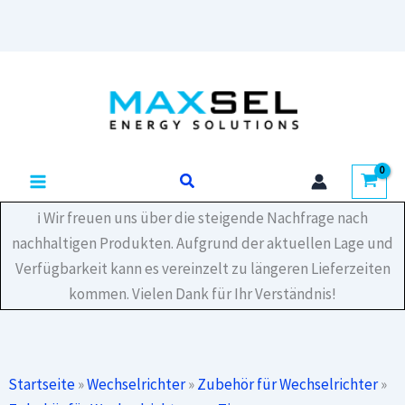
TAP
DIN
Rail
Zum
PS
Inhalt
344-
00000-
springen
52
Menge
Suchen
ℹ️ Wir freuen uns über die steigende Nachfrage nach
nachhaltigen Produkten. Aufgrund der aktuellen Lage und
Verfügbarkeit kann es vereinzelt zu längeren Lieferzeiten
kommen. Vielen Dank für Ihr Verständnis!
Startseite
»
Wechselrichter
»
Zubehör für Wechselrichter
»