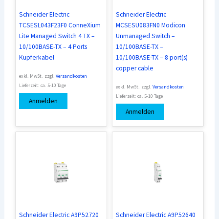
Schneider Electric
Schneider Electric
TCSESL043F23F0 ConneXium
MCSESU083FN0 Modicon
Lite Managed Switch 4 TX –
Unmanaged Switch –
10/100BASE-TX – 4 Ports
10/100BASE-TX –
Kupferkabel
10/100BASE-TX – 8 port(s)
copper cable
exkl. MwSt.
zzgl.
Versandkosten
Lieferzeit:
ca. 5-10 Tage
exkl. MwSt.
zzgl.
Versandkosten
Lieferzeit:
ca. 5-10 Tage
Anmelden
Anmelden
Schneider Electric A9P52720
Schneider Electric A9P52640