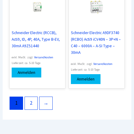
Schneider Electric (RCCB),
Schneider Electric A9DF3740
Acti9, ID, 4P, 40A, Type B-EV,
(RCBO) Acti9 iCV40N – 3P+N –
30mA A9Z51440
C40 – 6000A – A-SI Type –
30mA
exkl. MwSt.
zzgl.
Versandkosten
Lieferzeit:
ca. 5-10 Tage
exkl. MwSt.
zzgl.
Versandkosten
Lieferzeit:
ca. 5-10 Tage
Anmelden
Anmelden
1
2
→