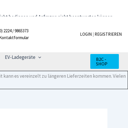
r nicht bedienen und Anfragen nicht beantworten können.
 unterstützen zu dürfen.
Verwerfen
0) 2224 / 9865373
LOGIN
|
REGISTRIEREN
Kontaktformular
EV-Ladegeräte
B2C -
SHOP
t kann es vereinzelt zu längeren Lieferzeiten kommen. Vielen