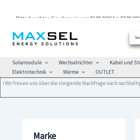
Bitte beachten Sie, dass wir vom 03.08.2026 bis 07.08.
Zum
Ab dem 10.08.2026 sind wir wieder 
Inhalt
springen
Solarmodule
Wechselrichter
Kabel und St
Elektrotechnik
Wärme
OUTLET
ℹ️ Wir freuen uns über die steigende Nachfrage nach nachhal
Marke