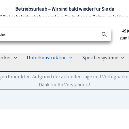
Betriebsurlaub – Wir sind bald wieder für Sie da
2026 Betriebsferien haben und wir Sie in diesem Zeitraum leide
wie gewohnt für Sie da. Wir freuen uns darauf, Sie dann wieder
+49 (
zum 
ecker
Unterkonstruktion
Speichersysteme
tigen Produkten. Aufgrund der aktuellen Lage und Verfügbarkei
Dank für Ihr Verständnis!