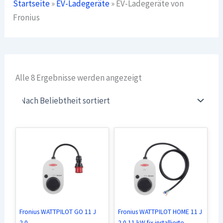
Startseite
»
EV-Ladegeräte
»
EV-Ladegeräte von
Fronius
Nach
Alle 8 Ergebnisse werden angezeigt
Beliebtheit
sortiert
Fronius WATTPILOT GO 11 J
Fronius WATTPILOT HOME 11 J
2.0
2.0 11 kW fix installierte