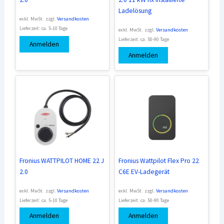
Ladelösung
exkl. MwSt.
zzgl.
Versandkosten
Lieferzeit:
ca. 5-10 Tage
exkl. MwSt.
zzgl.
Versandkosten
Lieferzeit:
ca. 50-90 Tage
Anmelden
Anmelden
Fronius WATTPILOT HOME 22 J
Fronius Wattpilot Flex Pro 22
2.0
C6E EV-Ladegerät
exkl. MwSt.
zzgl.
Versandkosten
exkl. MwSt.
zzgl.
Versandkosten
Lieferzeit:
ca. 5-10 Tage
Lieferzeit:
ca. 50-90 Tage
Anmelden
Anmelden