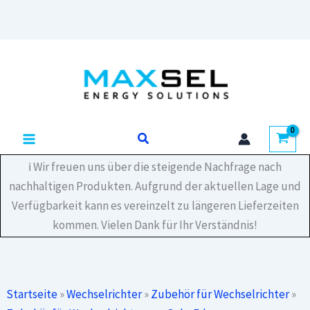
Leistungsoptimierer
S1200
Querformat
Zum
lang
Inhalt
Menge
springen
Suchen
ℹ️ Wir freuen uns über die steigende Nachfrage nach
nachhaltigen Produkten. Aufgrund der aktuellen Lage und
Verfügbarkeit kann es vereinzelt zu längeren Lieferzeiten
kommen. Vielen Dank für Ihr Verständnis!
Startseite
»
Wechselrichter
»
Zubehör für Wechselrichter
»