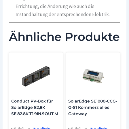
Errichtung, die Änderung wie auch die
Instandhaltung der entsprechenden Elektrik.
Ähnliche Produkte
Conduct PV-Box für
SolarEdge SE1000-CCG-
SolarEdge 82,8K
G-S1 Kommerzielles
SE.82.8K.T1.9IN.9OUT.M
Gateway
exkl. MwSt.
zzgl.
Versandkosten
exkl. MwSt.
zzgl.
Versandkosten