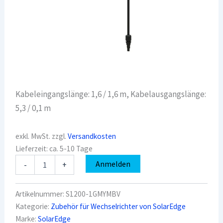
Kabeleingangslänge: 1,6 / 1,6 m, Kabelausgangslänge:
5,3 / 0,1 m
exkl. MwSt.
zzgl.
Versandkosten
Lieferzeit:
ca. 5-10 Tage
SolarEdge
Anmelden
-
+
S1200-
1GMYMBV
Leistungsoptimierer
Artikelnummer:
S1200-1GMYMBV
S1200
Kategorie:
Zubehör für Wechselrichter von SolarEdge
Querformat
Marke:
SolarEdge
lang