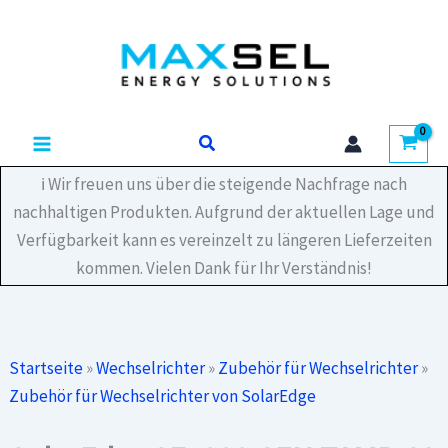
Zum
TAMB-
Inhalt
S2
Umgebungstemperatursensor
springen
0-
10
V
Suchen
Menge
ℹ️ Wir freuen uns über die steigende Nachfrage nach
nachhaltigen Produkten. Aufgrund der aktuellen Lage und
Verfügbarkeit kann es vereinzelt zu längeren Lieferzeiten
kommen. Vielen Dank für Ihr Verständnis!
Startseite
»
Wechselrichter
»
Zubehör für Wechselrichter
»
Zubehör für Wechselrichter von SolarEdge