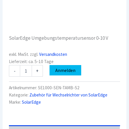
SolarEdge Umgebungstemperatursensor 0-10 V
exkl. MwSt.
zzgl.
Versandkosten
Lieferzeit:
ca. 5-10 Tage
SolarEdge
Anmelden
-
+
SE1000-
SEN-
TAMB-
Artikelnummer:
SE1000-SEN-TAMB-S2
S2
Kategorie:
Zubehör für Wechselrichter von SolarEdge
Umgebungstemperatursensor
Marke:
SolarEdge
0-
10
V
Menge