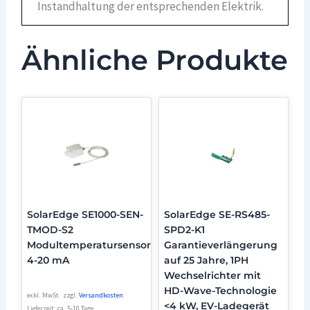
Instandhaltung der entsprechenden Elektrik.
Ähnliche Produkte
SolarEdge SE1000-SEN-
SolarEdge SE-RS485-
TMOD-S2
SPD2-K1
Modultemperatursensor
Garantieverlängerung
4-20 mA
auf 25 Jahre, 1PH
Wechselrichter mit
HD-Wave-Technologie
exkl. MwSt.
zzgl.
Versandkosten
<4 kW, EV-Ladegerät
Lieferzeit:
ca. 5-10 Tage