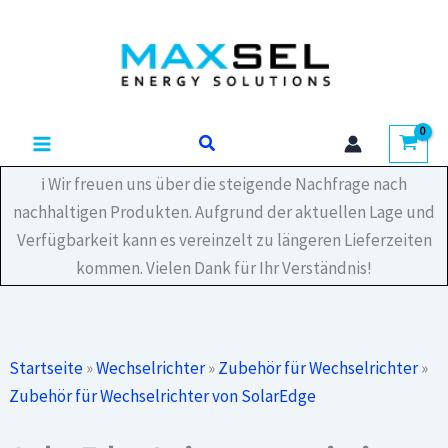
Zum
1GM4MRM
Inhalt
Menge
springen
Suchen
ℹ️ Wir freuen uns über die steigende Nachfrage nach
nachhaltigen Produkten. Aufgrund der aktuellen Lage und
Verfügbarkeit kann es vereinzelt zu längeren Lieferzeiten
kommen. Vielen Dank für Ihr Verständnis!
Startseite
»
Wechselrichter
»
Zubehör für Wechselrichter
»
Zubehör für Wechselrichter von SolarEdge