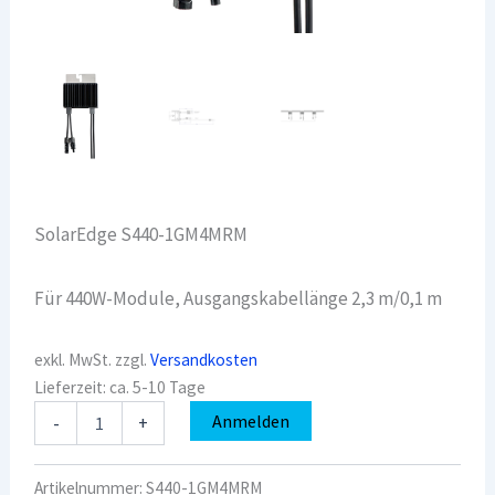
SolarEdge S440-1GM4MRM
Für 440W-Module, Ausgangskabellänge 2,3 m/0,1 m
exkl. MwSt.
zzgl.
Versandkosten
Lieferzeit:
ca. 5-10 Tage
SolarEdge
Anmelden
-
+
Leistungsoptimierer
S440-
1GM4MRM
Artikelnummer:
S440-1GM4MRM