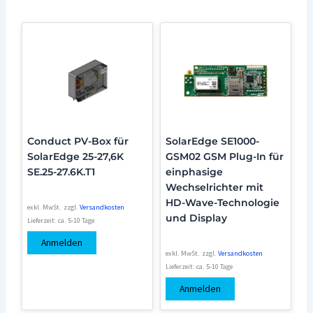
Conduct PV-Box für
SolarEdge SE1000-
SolarEdge 25-27,6K
GSM02 GSM Plug-In für
SE.25-27.6K.T1
einphasige
Wechselrichter mit
HD-Wave-Technologie
exkl. MwSt.
zzgl.
Versandkosten
und Display
Lieferzeit:
ca. 5-10 Tage
Anmelden
exkl. MwSt.
zzgl.
Versandkosten
Lieferzeit:
ca. 5-10 Tage
Anmelden