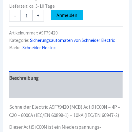
Lieferzeit:
ca. 5-10 Tage
Schneider
Anmelden
-
+
Electric
A9F79420
(MCB)
Artikelnummer:
A9F79420
Acti9
Kategorie:
Sicherungsautomaten von Schneider Electric
IC60N
Marke:
Schneider Electric
-
4P
-
C20
-
6000A
Beschreibung
(IEC/EN
60898-
Überblick
1)
-
Schneider Electric A9F79420 (MCB) Acti9 IC60N – 4P –
10kA
(IEC/EN
C20 – 6000A (IEC/EN 60898-1) – 10kA (IEC/EN 60947-2)
60947-
2)
Dieser Acti9 iC60N ist ein Niederspannungs-
Menge