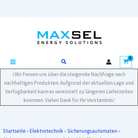
(MCB)
Acti9
IC60N
Zum
-
Inhalt
4P
-
springen
C20
-
6000A
Suchen
(IEC/EN
60898-
ℹ️ Wir freuen uns über die steigende Nachfrage nach
1)
-
nachhaltigen Produkten. Aufgrund der aktuellen Lage und
10kA
Verfügbarkeit kann es vereinzelt zu längeren Lieferzeiten
(IEC/EN
60947-
kommen. Vielen Dank für Ihr Verständnis!
2)
Menge
Startseite
»
Elektrotechnik
»
Sicherungsautomaten
»