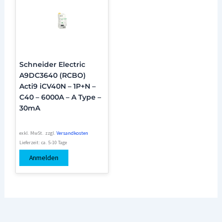
Schneider Electric
A9DC3640 (RCBO)
Acti9 iCV40N – 1P+N –
C40 – 6000A – A Type –
30mA
exkl. MwSt.
zzgl.
Versandkosten
Lieferzeit:
ca. 5-10 Tage
Anmelden