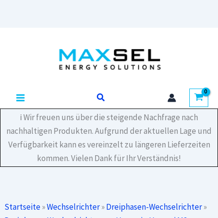
40KTL-
M3
Menge
Zum
Inhalt
springen
Suchen
ℹ️ Wir freuen uns über die steigende Nachfrage nach
nachhaltigen Produkten. Aufgrund der aktuellen Lage und
Verfügbarkeit kann es vereinzelt zu längeren Lieferzeiten
kommen. Vielen Dank für Ihr Verständnis!
Startseite
»
Wechselrichter
»
Dreiphasen-Wechselrichter
»