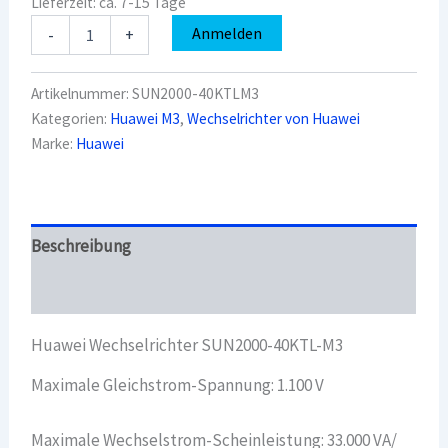
Lieferzeit:
ca. 7-15 Tage
Huawei
Anmelden
-
+
Wechselrichter
SUN2000-
40KTL-
Artikelnummer:
SUN2000-40KTLM3
M3
Kategorien:
Huawei M3
,
Wechselrichter von Huawei
Menge
Marke:
Huawei
Beschreibung
Überblick
Huawei Wechselrichter SUN2000-40KTL-M3
Maximale Gleichstrom-Spannung: 1.100 V
Maximale Wechselstrom-Scheinleistung: 33.000 VA/