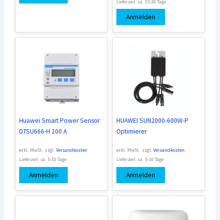
Lieferzeit:
ca. 15-30 Tage
Anmelden
Huawei Smart Power Sensor
HUAWEI SUN2000-600W-P
DTSU666-H 100 A
Optimierer
exkl. MwSt.
zzgl.
Versandkosten
exkl. MwSt.
zzgl.
Versandkosten
Lieferzeit:
ca. 5-10 Tage
Lieferzeit:
ca. 5-10 Tage
Anmelden
Anmelden