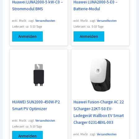
Huawei LUNA2000-5 kW-C0 –
Huawei LUNA2000-5-E0 –
Strommodul BMS
Batterie-Modul
exkl. MwSt.
zzgl.
Versandkosten
exkl. MwSt.
zzgl.
Versandkosten
Lieferzeit:
ca. 5-10 Tage
Lieferzeit:
ca. 5-10 Tage
Anmelden
Anmelden
HUAWEI SUN2000-450W-P2
Huawei Fusion-Charge AC 22
Smart PV Optimizer
SCharger-22KT-S0 EV-
Ladegerät Wallbox EV Smart
exkl. MwSt.
zzgl.
Versandkosten
Charger 02314BXL-003
Lieferzeit:
ca. 5-10 Tage
exkl. MwSt.
zzgl.
Versandkosten
Anmelden