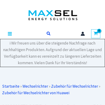
Zum
P
Inhalt
Smart
PV
springen
Optimizer
(Kabel
0,1/5,1
Suchen
m)
02314APY-
001
ℹ️ Wir freuen uns über die steigende Nachfrage nach
Menge
nachhaltigen Produkten. Aufgrund der aktuellen Lage und
Verfügbarkeit kann es vereinzelt zu längeren Lieferzeiten
kommen. Vielen Dank für Ihr Verständnis!
Startseite
»
Wechselrichter
»
Zubehör für Wechselrichter
»
Zubehör für Wechselrichter von Huawei