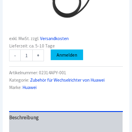
exkl. MwSt.
zzgl.
Versandkosten
Lieferzeit:
ca. 5-10 Tage
HUAWEI
Anmelden
-
+
MERC-
1100-
P
Artikelnummer:
02314APY-001
Smart
Kategorie:
Zubehör für Wechselrichter von Huawei
PV
Marke:
Huawei
Optimizer
(Kabel
0,1/5,1
m)
02314APY-
001
Beschreibung
Menge
Überblick