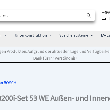
+49 (
zum 
er
Unterkonstruktion
Speichersysteme
EV-L
tigen Produkten. Aufgrund der aktuellen Lage und Verfügbarkei
Dank für Ihr Verständnis!
von BOSCH
200i-Set 53 WE Außen- und Innene