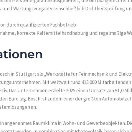
erten Herstellergarantie ausgeliefert, die bei fachgerechter Ins
ons- und Wartungsvorgaben einschließlich Dichtheitsprüfung u
tion durch qualifizierten Fachbetrieb
ebnahme, korrekte Kältemittelhandhabung und regelmäßige W
ationen
sch in Stuttgart als „Werkstätte für Feinmechanik und Elekt
ungsunternehmen. Mit weltweit rund 413.000 Mitarbeitenden (S
tiv. Das Unternehmen erzielte 2025 einen Umsatz von 91,0 Mill
rden Euro lag. Bosch ist zudem einer der größten Automobilzul
ystemlösungen an.
 ein angenehmes Raumklima in Wohn- und Gewerbeobjekten. Die
setzt werden. In Kombination mit Photovoltaik lassen sich el