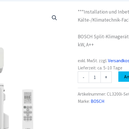
***Installation und Inbe
Kälte-/Klimatechnik-Fac
BOSCH Split-Klimagerät 
kW, A++
exkl. MwSt.
zzgl.
Versandko
Lieferzeit:
ca. 5-10 Tage
BOSCH
A
-
+
Split-
Klimagerät
CL3200i-
Artikelnummer:
CL3200i-Se
Set
Marke:
BOSCH
53
WE
Außen-
und
Inneneinheit,