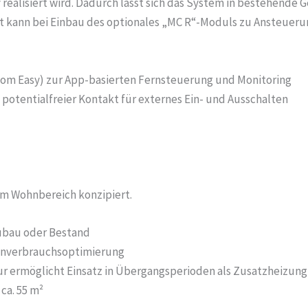
realisiert wird. Dadurch lässt sich das System in bestehen
kt kann bei Einbau des optionales „MC R“-Moduls zu Ansteuer
om Easy) zur App-basierten Fernsteuerung und Monitoring
potentialfreier Kontakt für externes Ein- und Ausschalten
 im Wohnbereich konzipiert.
ubau oder Bestand
enverbrauchsoptimierung
r ermöglicht Einsatz in Übergangsperioden als Zusatzheizung
ca. 55 m²