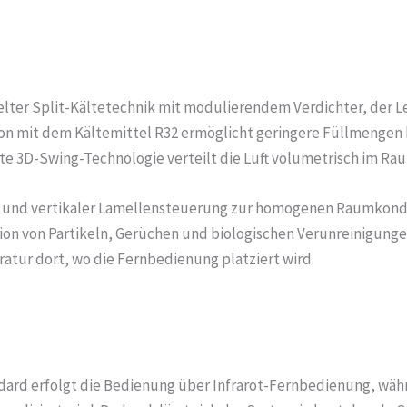
egelter Split-Kältetechnik mit modulierendem Verdichter, der
on mit dem Kältemittel R32 ermöglicht geringere Füllmengen 
e 3D-Swing-Technologie verteilt die Luft volumetrisch im R
r und vertikaler Lamellensteuerung zur homogenen Raumkond
tion von Partikeln, Gerüchen und biologischen Verunreinigung
atur dort, wo die Fernbedienung platziert wird
dard erfolgt die Bedienung über Infrarot-Fernbedienung, währe