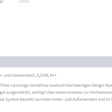
5,3
kW,
A++
Menge
- und Inneneinheit, 5,3 kW, A++
Preis-Leistungs-Verhältnis sowie ein hochwertiges Design. Konz
ie ausgestattet, verfügt über einen Ionisator zur Verbesseru
h. Das System besteht aus einer Innen- und Außeneinheit und i