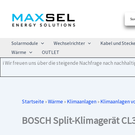
Zum
Inhalt
springen
Solarmodule
Wechselrichter
Kabel und Steck
Wärme
OUTLET
ℹ️ Wir freuen uns über die steigende Nachfrage nach nachhal
Startseite
»
Wärme
»
Klimaanlagen
»
Klimaanlagen 
BOSCH Split-Klimagerät CL3