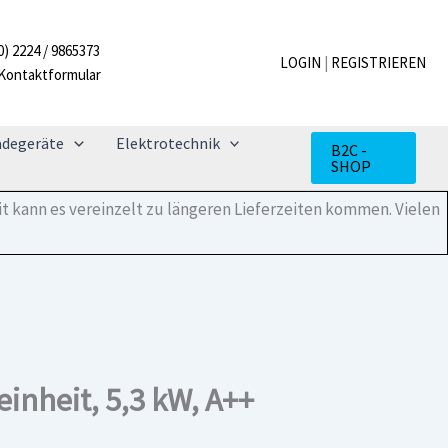
CL3200i-
Set
0) 2224 / 9865373
53
LOGIN
|
REGISTRIEREN
Kontaktformular
WE
Außen-
und
Inneneinheit,
adegeräte
Elektrotechnik
B2C -
5,3
SHOP
kW,
A++
t kann es vereinzelt zu längeren Lieferzeiten kommen. Vielen
Menge
inheit, 5,3 kW, A++