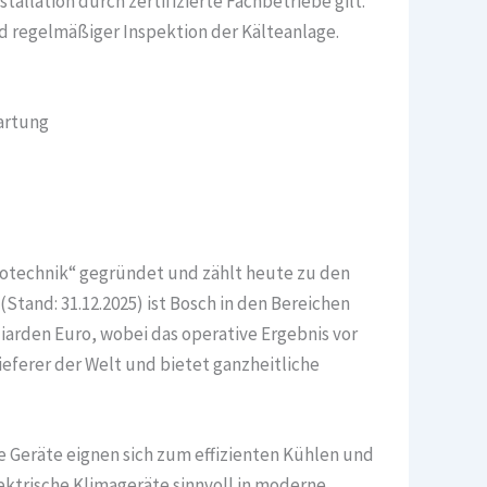
tallation durch zertifizierte Fachbetriebe gilt.
nd regelmäßiger Inspektion der Kälteanlage.
artung
rotechnik“ gegründet und zählt heute zu den
tand: 31.12.2025) ist Bosch in den Bereichen
iarden Euro, wobei das operative Ergebnis vor
ieferer der Welt und bietet ganzheitliche
 Geräte eignen sich zum effizienten Kühlen und
ektrische Klimageräte sinnvoll in moderne