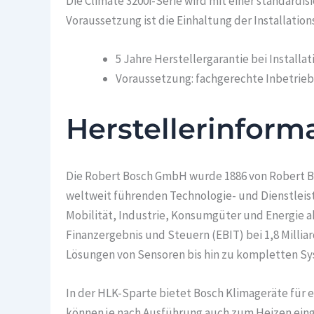
Die Climate 3200i-Serie wird mit einer standardisi
Voraussetzung ist die Einhaltung der Installati
5 Jahre Herstellergarantie bei Installa
Voraussetzung: fachgerechte Inbetri
Herstellerinform
Die Robert Bosch GmbH wurde 1886 von Robert Bo
weltweit führenden Technologie- und Dienstleist
Mobilität, Industrie, Konsumgüter und Energie ak
Finanzergebnis und Steuern (EBIT) bei 1,8 Millia
Lösungen von Sensoren bis hin zu kompletten S
In der HLK-Sparte bietet Bosch Klimageräte für
können je nach Ausführung auch zum Heizen einge