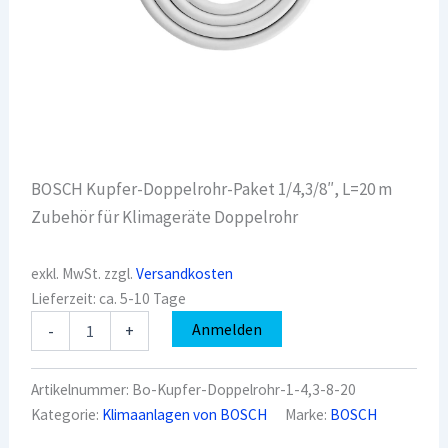
BOSCH Kupfer-Doppelrohr-Paket 1/4,3/8″, L=20 m
Zubehör für Klimageräte Doppelrohr
exkl. MwSt.
zzgl.
Versandkosten
Lieferzeit:
ca. 5-10 Tage
BOSCH
Anmelden
-
+
Kupfer-
Doppelrohr-
Paket
Artikelnummer:
Bo-Kupfer-Doppelrohr-1-4,3-8-20
1/4,3/8",
Kategorie:
Klimaanlagen von BOSCH
Marke:
BOSCH
L=20
m