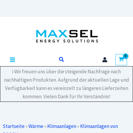
Paket
1/4,3/8",
L=20
Zum
m
Inhalt
Zubehör
für
springen
Klimageräte
Doppelrohr
Menge
Suchen
ℹ️ Wir freuen uns über die steigende Nachfrage nach
nachhaltigen Produkten. Aufgrund der aktuellen Lage und
Verfügbarkeit kann es vereinzelt zu längeren Lieferzeiten
kommen. Vielen Dank für Ihr Verständnis!
Startseite
»
Wärme
»
Klimaanlagen
»
Klimaanlagen von