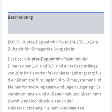
Zubehör
für
Klimageräte
Beschreibung
Doppelrohr
Menge
Überblick
BOSCH Kupfer-Doppelrohr-Paket 1/4,3/8″, L=20 m
Zubehör für Klimageräte Doppelrohr
Das Bosch
Kupfer-Doppelrohr-Paket
mit den
Dimensionen 1/4″ und 3/8″ und einer Gesamtlänge
von 20 m ist als vorkonfektionierter Leitungssatz für
die Kältemittelführung in Split-Klimasystemen und
kleinen Wärmepumpenanwendungen ausgelegt. Es
verbindet Innen- und Außeneinheit und übernimmt
sowohl den Hochdruck- als auch den
Niederdruckstrang in einem kombinierten