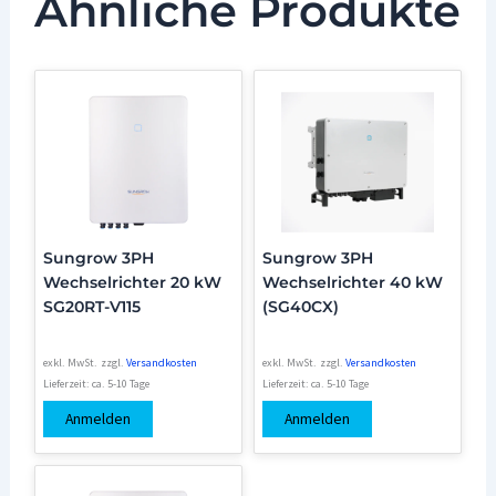
Ähnliche Produkte
Sungrow 3PH
Sungrow 3PH
Wechselrichter 20 kW
Wechselrichter 40 kW
SG20RT-V115
(SG40CX)
exkl. MwSt.
zzgl.
Versandkosten
exkl. MwSt.
zzgl.
Versandkosten
Lieferzeit:
ca. 5-10 Tage
Lieferzeit:
ca. 5-10 Tage
Anmelden
Anmelden