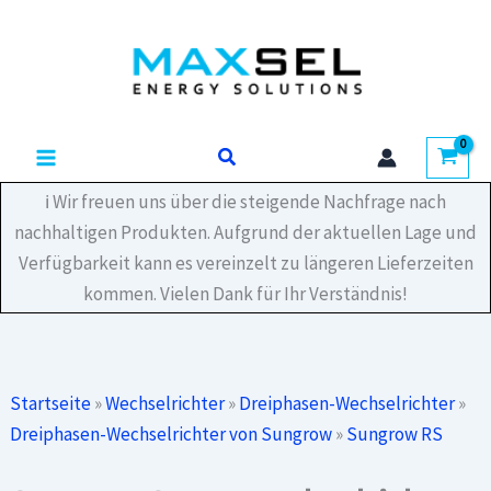
Zum
Inhalt
springen
Suchen
ℹ️ Wir freuen uns über die steigende Nachfrage nach
nachhaltigen Produkten. Aufgrund der aktuellen Lage und
Verfügbarkeit kann es vereinzelt zu längeren Lieferzeiten
kommen. Vielen Dank für Ihr Verständnis!
Startseite
»
Wechselrichter
»
Dreiphasen-Wechselrichter
»
Dreiphasen-Wechselrichter von Sungrow
»
Sungrow RS