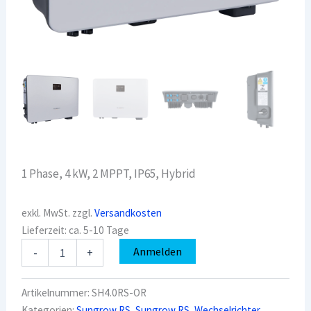
1 Phase, 4 kW, 2 MPPT, IP65, Hybrid
exkl. MwSt.
zzgl.
Versandkosten
Lieferzeit:
ca. 5-10 Tage
Sungrow
Anmelden
-
+
SH4.0RS-
OR
1PH
Artikelnummer:
SH4.0RS-OR
Hybrid-
Kategorien:
Sungrow RS
,
Sungrow RS
,
Wechselrichter