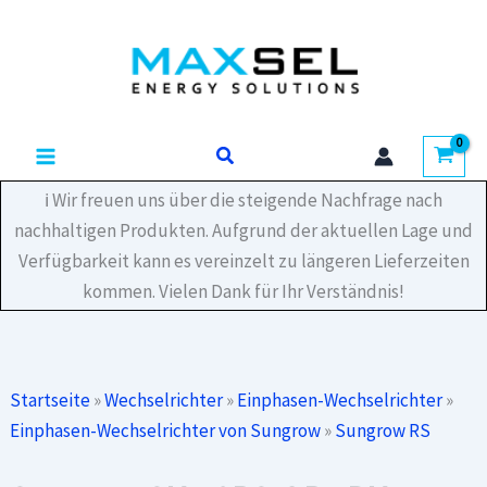
Zum
1PH
Inhalt
Hybrid-
Wechselrichter
springen
4
kW
optimiererbereit
Suchen
Menge
ℹ️ Wir freuen uns über die steigende Nachfrage nach
nachhaltigen Produkten. Aufgrund der aktuellen Lage und
Verfügbarkeit kann es vereinzelt zu längeren Lieferzeiten
kommen. Vielen Dank für Ihr Verständnis!
Startseite
»
Wechselrichter
»
Einphasen-Wechselrichter
»
Einphasen-Wechselrichter von Sungrow
»
Sungrow RS