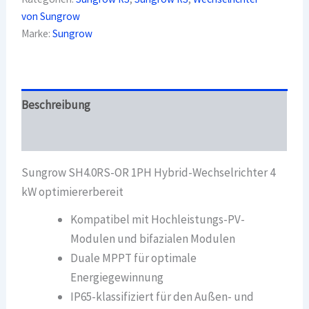
Wechselrichter
von Sungrow
4
kW
Marke:
Sungrow
optimiererbereit
Menge
Beschreibung
Überblick
Sungrow SH4.0RS-OR 1PH Hybrid-Wechselrichter 4
kW optimiererbereit
Kompatibel mit Hochleistungs-PV-
Modulen und bifazialen Modulen
Duale MPPT für optimale
Energiegewinnung
IP65-klassifiziert für den Außen- und