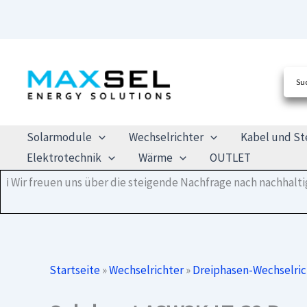
Zum
Inhalt
springen
Solarmodule
Wechselrichter
Kabel und St
Elektrotechnik
Wärme
OUTLET
ℹ️ Wir freuen uns über die steigende Nachfrage nach nachhal
Startseite
»
Wechselrichter
»
Dreiphasen-Wechselric