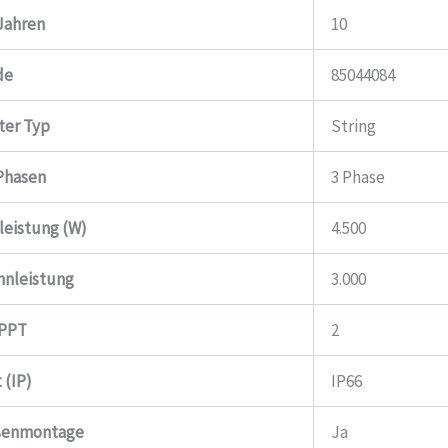
 Jahren
10
de
85044084
ter Typ
String
Phasen
3 Phase
leistung (W)
4.500
nnleistung
3.000
MPPT
2
 (IP)
IP66
ußenmontage
Ja