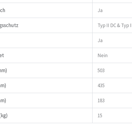
tch
Ja
gsschutz
Typ II DC & Typ I
N
Ja
et
Nein
(mm)
503
mm)
435
mm)
183
(kg)
15