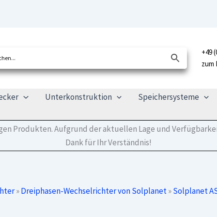
+49 (
zum 
ecker
Unterkonstruktion
Speichersysteme
tigen Produkten. Aufgrund der aktuellen Lage und Verfügbarkei
Dank für Ihr Verständnis!
hter
»
Dreiphasen-Wechselrichter von Solplanet
»
Solplanet A