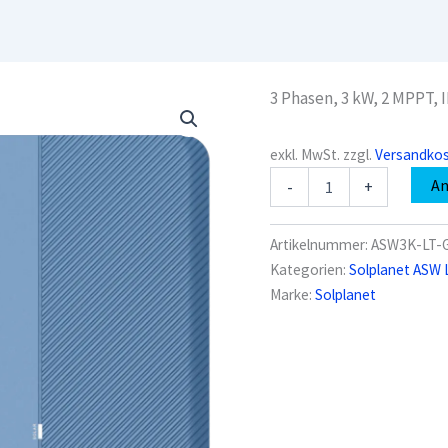
3 Phasen, 3 kW, 2 MPPT, 
exkl. MwSt.
zzgl.
Versandko
Solplanet
A
-
+
ASW3K-
LT-
G2
Artikelnummer:
ASW3K-LT-G
Pro
Kategorien:
Solplanet ASW 
Menge
Marke:
Solplanet