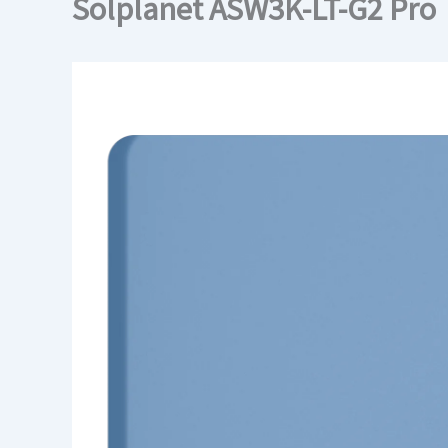
Solplanet ASW3K-LT-G2 Pro