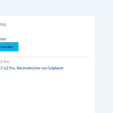
IP66
sten
nmelden
2 Pro
LT-G2 Pro
,
Wechselrichter von Solplanet