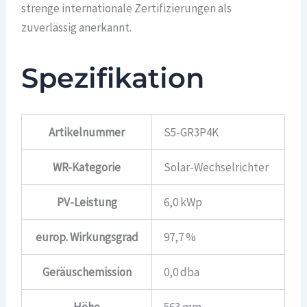
strenge internationale Zertifizierungen als
zuverlässig anerkannt.
Spezifikation
Artikelnummer
S5-GR3P4K
WR-Kategorie
Solar-Wechselrichter
PV-Leistung
6,0 kWp
europ. Wirkungsgrad
97,7 %
Geräuschemission
0,0 dba
Höhe
563 mm