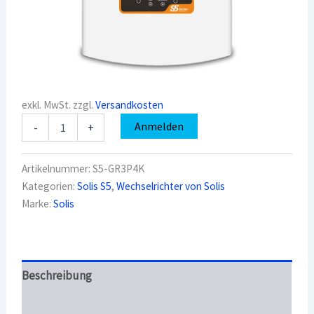
exkl. MwSt.
zzgl.
Versandkosten
Solis
Anmelden
-
+
Wechselrichter
S5-
GR3P4K
Artikelnummer:
S5-GR3P4K
4
Kategorien:
Solis S5
,
Wechselrichter von Solis
kW
Marke:
Solis
Menge
Beschreibung
Überblick