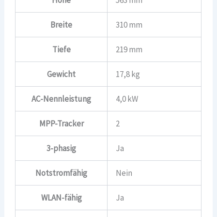
Breite
310 mm
Tiefe
219 mm
Gewicht
17,8 kg
AC-Nennleistung
4,0 kW
MPP-Tracker
2
3-phasig
Ja
Notstromfähig
Nein
WLAN-fähig
Ja