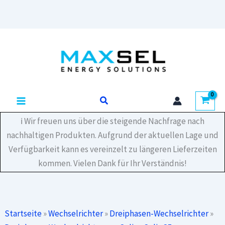
Zum
Inhalt
springen
Suchen
ℹ️ Wir freuen uns über die steigende Nachfrage nach
nachhaltigen Produkten. Aufgrund der aktuellen Lage und
Verfügbarkeit kann es vereinzelt zu längeren Lieferzeiten
kommen. Vielen Dank für Ihr Verständnis!
Startseite
»
Wechselrichter
»
Dreiphasen-Wechselrichter
»