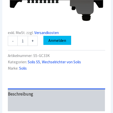
exkl. MwSt.
zzgl.
Versandkosten
Solis
Anmelden
-
+
Wechselrichter
S5-
GC33K
Artikelnummer:
S5-GC33K
33
Kategorien:
Solis S5
,
Wechselrichter von Solis
kW,
Marke:
Solis
S5,
3PH
Menge
Beschreibung
Überblick