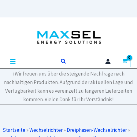
Zum
Inhalt
springen
Suchen
ℹ️ Wir freuen uns über die steigende Nachfrage nach
nachhaltigen Produkten. Aufgrund der aktuellen Lage und
Verfügbarkeit kann es vereinzelt zu längeren Lieferzeiten
kommen. Vielen Dank für Ihr Verständnis!
Startseite
»
Wechselrichter
»
Dreiphasen-Wechselrichter
»