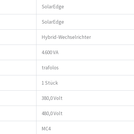
SolarEdge
SolarEdge
Hybrid-Wechselrichter
4.600 VA
trafolos
1 Stück
380,0 Volt
480,0 Volt
MC4