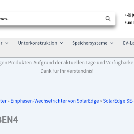
+49 (
zum 
er
Unterkonstruktion
Speichersysteme
EV-L
tigen Produkten. Aufgrund der aktuellen Lage und Verfügbarkei
Dank für Ihr Verständnis!
ter
»
Einphasen-Wechselrichter von SolarEdge
»
SolarEdge SE
BEN4