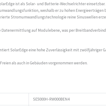
rEdge ist als Solar- und Batterie-Wechselrichter einsetzbar. E
mwandlungsfunktion, weshalb er zu hohen Energieerträgen beit
rierte Stromumwandlungstechnologie reine Sinuswellen erze
ie Datenermittlung auf Modulebene, was per Breitbandverbind
iert SolarEdge eine hohe Zuverlässigkeit mit zwölfjähriger Ga
im Freien als auch in Gebäuden vorgenommen werden.
SE5000H-RW000BEN4