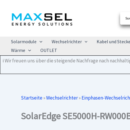
Zum
Inhalt
springen
Solarmodule
Wechselrichter
Kabel und Steck
Wärme
OUTLET
ℹ️ Wir freuen uns über die steigende Nachfrage nach nachhal
Startseite
»
Wechselrichter
»
Einphasen-Wechselrich
SolarEdge SE5000H-RW000