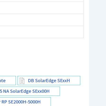
ote
DB SolarEdge SExxH
5 NA SolarEdge SExx00H
r RP SE2000H-5000H