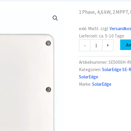
1 Phase, 4,6 kW, 2 MPPT, 
exkl. MwSt.
zzgl.
Versandko
Lieferzeit:
ca. 5-10 Tage
SolarEdge
A
-
+
SE5000H-
RW000BEN4
Menge
Artikelnummer:
SE5000H-R
Kategorien:
SolarEdge SE-
SolarEdge
Marke:
SolarEdge