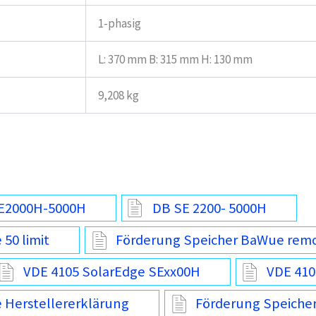
1-phasig
L: 370 mm B: 315 mm H: 130 mm
9,208 kg
SE2000H-5000H
DB SE 2200- 5000H
50 limit
Förderung Speicher BaWue rem
VDE 4105 SolarEdge SExx00H
VDE 410
 Herstellererklärung
Förderung Speiche