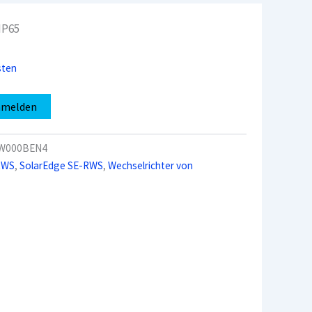
IP65
sten
nmelden
W000BEN4
RWS
,
SolarEdge SE-RWS
,
Wechselrichter von