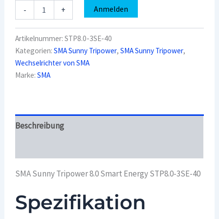
SMA
Anmelden
-
+
Sunny
Tripower
8.0
Artikelnummer:
STP8.0-3SE-40
Smart
Kategorien:
SMA Sunny Tripower
,
SMA Sunny Tripower
,
Energy
Wechselrichter von SMA
STP8.0-
3SE-
Marke:
SMA
40
Menge
Beschreibung
Überblick
SMA Sunny Tripower 8.0 Smart Energy STP8.0-3SE-40
Spezifikation