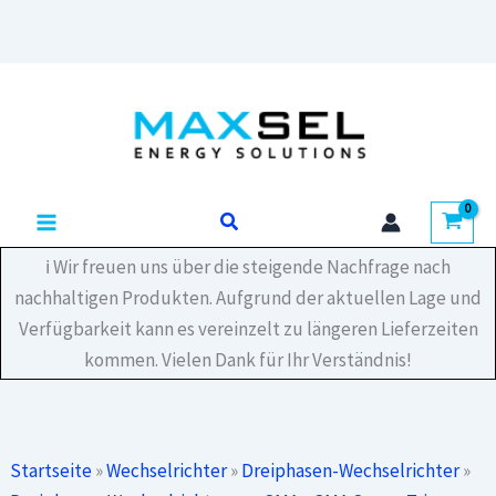
8.0
Smart
Energy
Zum
STP8.0-
Inhalt
3SE-
40
springen
Menge
Suchen
ℹ️ Wir freuen uns über die steigende Nachfrage nach
nachhaltigen Produkten. Aufgrund der aktuellen Lage und
Verfügbarkeit kann es vereinzelt zu längeren Lieferzeiten
kommen. Vielen Dank für Ihr Verständnis!
Startseite
»
Wechselrichter
»
Dreiphasen-Wechselrichter
»