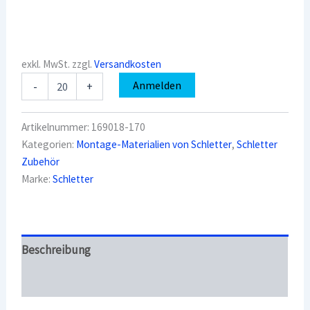
exkl. MwSt.
zzgl.
Versandkosten
Schletter
Anmelden
-
+
169018-
170
FixZ-
Artikelnummer:
169018-170
7
Kategorien:
Montage-Materialien von Schletter
,
Schletter
Windsafe18
Zubehör
bis
1700mm
Marke:
Schletter
Menge
Beschreibung
Überblick