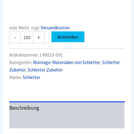
exkl. MwSt.
zzgl.
Versandkosten
Schletter
Anmelden
-
+
149023-
001
Befestigungsbinder
Artikelnummer:
149023-001
1-
Kategorien:
Montage-Materialien von Schletter
,
Schletter
3mm
Zubehör
,
Schletter Zubehör
Menge
Marke:
Schletter
Beschreibung
Überblick