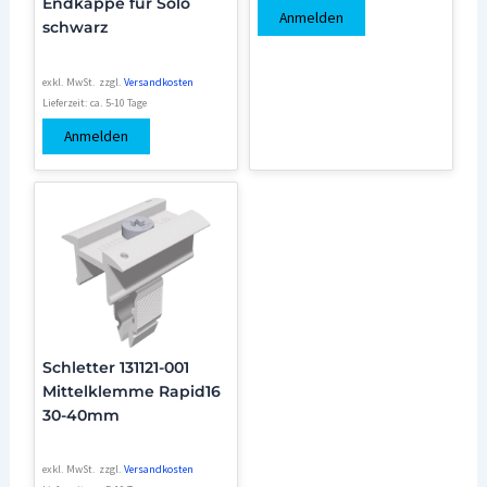
Endkappe für Solo
Anmelden
schwarz
exkl. MwSt.
zzgl.
Versandkosten
Lieferzeit:
ca. 5-10 Tage
Anmelden
Schletter 131121-001
Mittelklemme Rapid16
30-40mm
exkl. MwSt.
zzgl.
Versandkosten