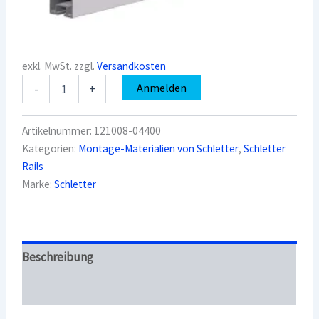
exkl. MwSt.
zzgl.
Versandkosten
Schletter
Anmelden
-
+
121008-
04400
FixZ-
Artikelnummer:
121008-04400
15
Kategorien:
Montage-Materialien von Schletter
,
Schletter
Profil18
Rails
oben
4,40m
Marke:
Schletter
Menge
Beschreibung
Überblick