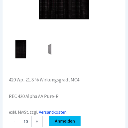
420 Wp, 21,8 % Wirkungsgrad, MC4
REC 420 Alpha AA Pure-R
exkl. MwSt.
zzgl.
Versandkosten
REC
Anmelden
-
+
PV