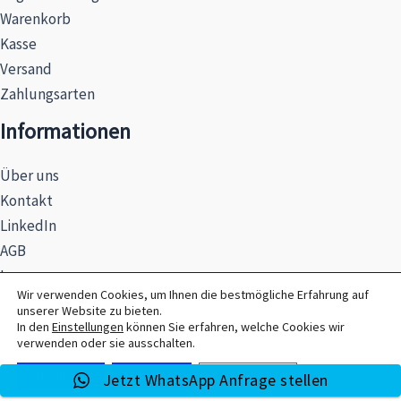
Warenkorb
Kasse
Versand
Zahlungsarten
Informationen
Über uns
Kontakt
LinkedIn
AGB
Impressum
Wir verwenden Cookies, um Ihnen die bestmögliche Erfahrung auf
Datenschutzerklärung
unserer Website zu bieten.
Hinweise zur Batterieentsorgung
In den
Einstellungen
können Sie erfahren, welche Cookies wir
verwenden oder sie ausschalten.
Annehmen
Ablehnen
Einstellungen
Jetzt WhatsApp Anfrage stellen