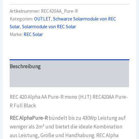
Modul
420
Artikelnummer:
REC420AA_Pure-R
Wp
Kategorien:
OUTLET
,
Schwarze Solarmodule von REC
Alpha
Solar
,
Solarmodule von REC Solar
AA
Pure-
Marke:
REC Solar
R
mono
(HJT)
REC420AA
Pure-
Beschreibung
R
Full
Überblick
Black
Menge
REC 420 Alpha AA Pure-R mono (HJT) REC420AA Pure-
R Full Black
REC AlphaPure-R
bündelt bis zu 430Wp Leistung auf
weniger als 2m² und bietet die ideale Kombination
aus Leistung, Größe und Handhabung. REC Alpha