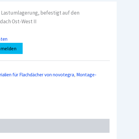
 Lastumlagerung, befestigt auf den
dach Ost-West II
sten
nmelden
alien für Flachdächer von novotegra
,
Montage-