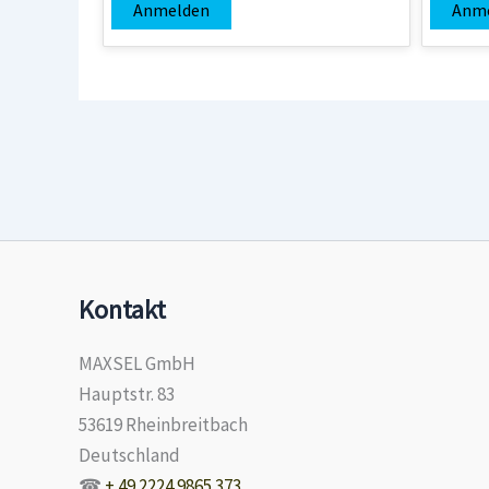
Anmelden
Anm
Kontakt
MAXSEL GmbH
Hauptstr. 83
53619 Rheinbreitbach
Deutschland
☎
+ 49 2224 9865 373