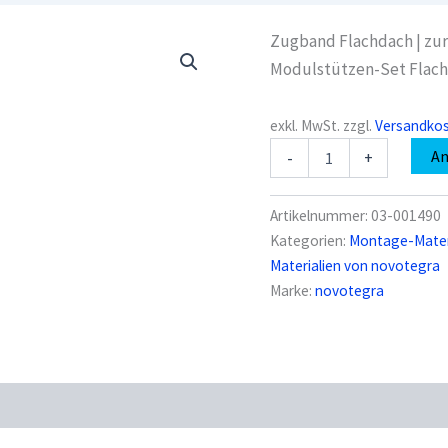
Zugband Flachdach | zur
Modulstützen-Set Flach
exkl. MwSt.
zzgl.
Versandko
novotegra
A
-
+
03-
001490
Zugband
Artikelnummer:
03-001490
20x20x1,5
Kategorien:
Montage-Materi
5,40m
Materialien von novotegra
Menge
Marke:
novotegra