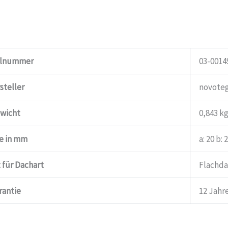
elnummer
03-0014
steller
novote
wicht
0,843 k
e in mm
a: 20 b: 
 für Dachart
Flachd
rantie
12 Jahr