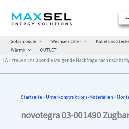
Zum
Inhalt
springen
Solarmodule
Wechselrichter
Kabel und Steck
Wärme
OUTLET
ℹ️ Wir freuen uns über die steigende Nachfrage nach nachhal
Startseite
»
Unterkonstruktions-Materialien
»
Monta
novotegra 03-001490 Zugba