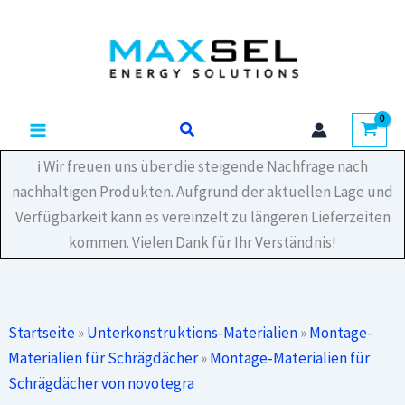
Zum
Kurzprofil
Inhalt
C24
mit
springen
EPDM
385mm
Menge
Suchen
ℹ️ Wir freuen uns über die steigende Nachfrage nach
nachhaltigen Produkten. Aufgrund der aktuellen Lage und
Verfügbarkeit kann es vereinzelt zu längeren Lieferzeiten
kommen. Vielen Dank für Ihr Verständnis!
Startseite
»
Unterkonstruktions-Materialien
»
Montage-
Materialien für Schrägdächer
»
Montage-Materialien für
Schrägdächer von novotegra