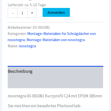
Lieferzeit:
ca. 5-10 Tage
novotegra
Anmelden
-
+
03-
001081
Kurzprofil
Artikelnummer:
03-001081
C24
Kategorien:
Montage-Materialien für Schrägdächer von
mit
novotegra
,
Montage-Materialien von novotegra
EPDM
385mm
Marke:
novotegra
Menge
Beschreibung
Überblick
novotegra 03-001081 Kurzprofil C24 mit EPDM 385mm
Sie möchten ein bewährtes Photovoltaik-