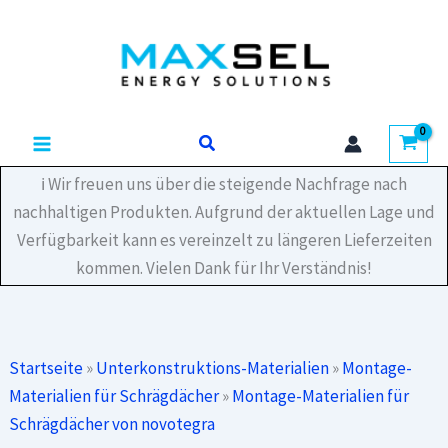
Zum
Dachhaken
Inhalt
ZD
533
springen
vertikal
Menge
Suchen
ℹ️ Wir freuen uns über die steigende Nachfrage nach
nachhaltigen Produkten. Aufgrund der aktuellen Lage und
Verfügbarkeit kann es vereinzelt zu längeren Lieferzeiten
kommen. Vielen Dank für Ihr Verständnis!
Startseite
»
Unterkonstruktions-Materialien
»
Montage-
Materialien für Schrägdächer
»
Montage-Materialien für
Schrägdächer von novotegra