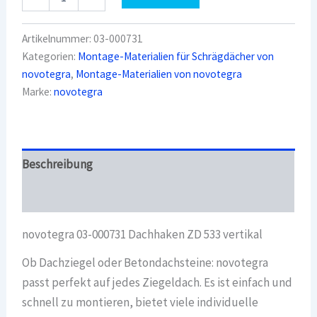
03-
000731
Dachhaken
Artikelnummer:
03-000731
ZD
Kategorien:
Montage-Materialien für Schrägdächer von
533
novotegra
,
Montage-Materialien von novotegra
vertikal
Menge
Marke:
novotegra
Beschreibung
Überblick
novotegra 03-000731 Dachhaken ZD 533 vertikal
Ob Dachziegel oder Betondachsteine: novotegra
passt perfekt auf jedes Ziegeldach. Es ist einfach und
schnell zu montieren, bietet viele individuelle