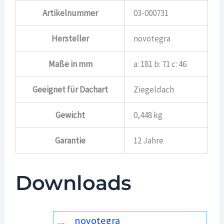
Artikelnummer
03-000731
Hersteller
novotegra
Maße in mm
a: 181 b: 71 c: 46
Geeignet für Dachart
Ziegeldach
Gewicht
0,448 kg
Garantie
12 Jahre
Downloads
novotegra