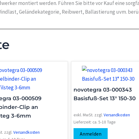
werker montiert werden. Führen Sie bitte vor Kauf eine sorgf
indlast, Geländekategorie, Reibwert, Ballastierung uvm. ber
te
novotegra 03-000343
egra 03-000509
Basisfuß-Set 13° 150-30
binder-Clip an
exkl. MwSt.
zzgl.
Versandkosten
lsteg 3-6mm
Lieferzeit:
ca. 5-10 Tage
t.
zzgl.
Versandkosten
Anmelden