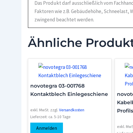
Das Produkt darf ausschließlich vom Fachhand
Faktoren wie z.B. Gebäudehöhe, Schneelast, W
zwingend beachtet werden.
Ähnliche Produk
novotegra 03-001768
Kontaktblech Einlegeschiene
novot
Kabel
exkl. MwSt.
zzgl.
Versandkosten
Profi
Lieferzeit:
ca. 5-10 Tage
exkl. MwS
Anmelden