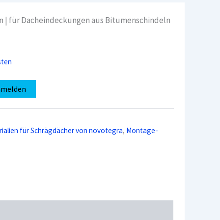
 | für Dacheindeckungen aus Bitumenschindeln
sten
nmelden
alien für Schrägdächer von novotegra
,
Montage-