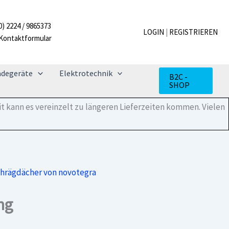
Metallschindel
280x230
mm,
0) 2224 / 9865373
LOGIN
|
REGISTRIEREN
mit
Kontaktformular
Dichtung
Menge
adegeräte
Elektrotechnik
B2C -
SHOP
t kann es vereinzelt zu längeren Lieferzeiten kommen. Vielen
chrägdächer von novotegra
ng