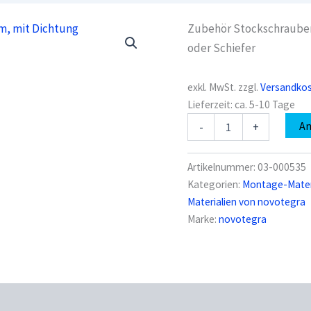
Zubehör Stockschrauben
oder Schiefer
exkl. MwSt.
zzgl.
Versandko
Lieferzeit:
ca. 5-10 Tage
novotegra
A
-
+
03-
000535
Metallschindel
Artikelnummer:
03-000535
280x230
Kategorien:
Montage-Materi
mm,
Materialien von novotegra
mit
Dichtung
Marke:
novotegra
Menge