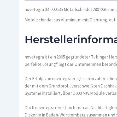
novotegra 03-000535 Metallschindel 280×230 mm,
Metallschindel aus Aluminium mit Dichtung, auf 
Herstellerinform
novotegra ist ein 2005 gegründeter Tübinger He
perfekte Lösung“ legt das Unternehmen besondere
Der Erfolg von novotegra zeigt sich in zahlreiche
der mit dem Grundprofil verschweißten Dachhaken
Systeme installiert, über 2.000 MW Module verba
Doch novotegra denkt nicht nur an Nachhaltigke
Diakonie in Baden-Württemberg zusammen und scha