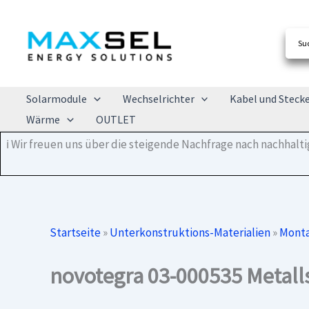
Zum
Inhalt
springen
Solarmodule
Wechselrichter
Kabel und Steck
Wärme
OUTLET
ℹ️ Wir freuen uns über die steigende Nachfrage nach nachhal
Startseite
»
Unterkonstruktions-Materialien
»
Monta
novotegra 03-000535 Metall