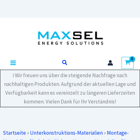
Dachhaken
BS
C-
Zum
Form
Inhalt
V2A
Menge
springen
Suchen
ℹ️ Wir freuen uns über die steigende Nachfrage nach
nachhaltigen Produkten. Aufgrund der aktuellen Lage und
Verfügbarkeit kann es vereinzelt zu längeren Lieferzeiten
kommen. Vielen Dank für Ihr Verständnis!
Startseite
»
Unterkonstruktions-Materialien
»
Montage-