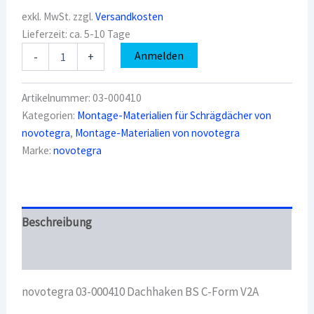
exkl. MwSt.
zzgl.
Versandkosten
Lieferzeit:
ca. 5-10 Tage
novotegra
Anmelden
-
+
03-
000410
Dachhaken
Artikelnummer:
03-000410
BS
Kategorien:
Montage-Materialien für Schrägdächer von
C-
novotegra
,
Montage-Materialien von novotegra
Form
V2A
Marke:
novotegra
Menge
Beschreibung
Überblick
novotegra 03-000410 Dachhaken BS C-Form V2A