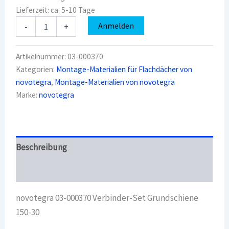
Lieferzeit:
ca. 5-10 Tage
novotegra
Anmelden
-
+
03-
000370
Verbinder-
Artikelnummer:
03-000370
Set
Kategorien:
Montage-Materialien für Flachdächer von
Grundschiene
novotegra
,
Montage-Materialien von novotegra
150-
30
Marke:
novotegra
Menge
Beschreibung
Überblick
novotegra 03-000370 Verbinder-Set Grundschiene
150-30