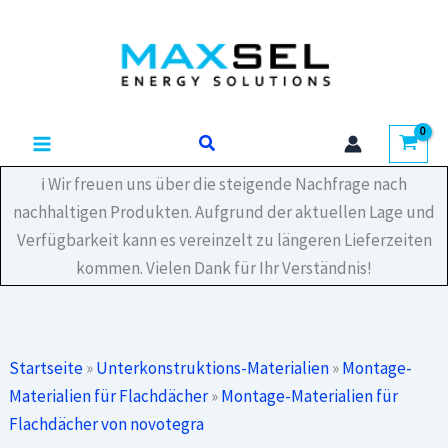
Zum
Verbinder-
Inhalt
Set
Grundschiene
springen
150-
30
Menge
Suchen
ℹ️ Wir freuen uns über die steigende Nachfrage nach
nachhaltigen Produkten. Aufgrund der aktuellen Lage und
Verfügbarkeit kann es vereinzelt zu längeren Lieferzeiten
kommen. Vielen Dank für Ihr Verständnis!
Startseite
»
Unterkonstruktions-Materialien
»
Montage-
Materialien für Flachdächer
»
Montage-Materialien für
Flachdächer von novotegra