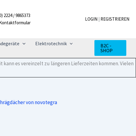
Spiralbohrer
14
0) 2224 / 9865373
mm
LOGIN
|
REGISTRIEREN
Kontaktformular
HSS
kurz
Menge
adegeräte
Elektrotechnik
B2C -
SHOP
t kann es vereinzelt zu längeren Lieferzeiten kommen. Vielen
chrägdächer von novotegra