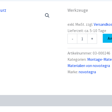
Werkzeuge
exkl. MwSt.
zzgl.
Versandko
Lieferzeit:
ca. 5-10 Tage
novotegra
A
-
+
03-
000246
Spiralbohrer
Artikelnummer:
03-000246
14
Kategorien:
Montage-Materi
mm
Materialien von novotegra
HSS
kurz
Marke:
novotegra
Menge