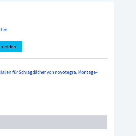
sten
nmelden
alien für Schrägdächer von novotegra
,
Montage-