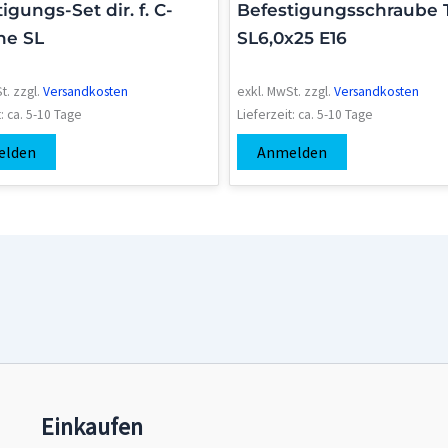
igungs-Set dir. f. C-
Befestigungsschraube 
ne SL
SL6,0x25 E16
t.
zzgl.
Versandkosten
exkl. MwSt.
zzgl.
Versandkosten
t:
ca. 5-10 Tage
Lieferzeit:
ca. 5-10 Tage
elden
Anmelden
Einkaufen