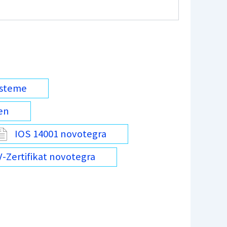
ysteme
en
IOS 14001 novotegra
-Zertifikat novotegra