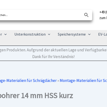
+49 (
zum 
er
Unterkonstruktion
Speichersysteme
EV-L
tigen Produkten. Aufgrund der aktuellen Lage und Verfügbarkei
Dank für Ihr Verständnis!
ge-Materialien für Schrägdächer
»
Montage-Materialien für S
lbohrer 14 mm HSS kurz