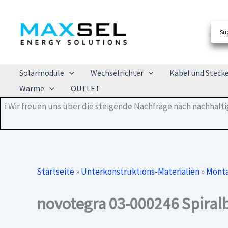
Zum
Inhalt
springen
Solarmodule
Wechselrichter
Kabel und Steck
Wärme
OUTLET
ℹ️ Wir freuen uns über die steigende Nachfrage nach nachhal
Startseite
»
Unterkonstruktions-Materialien
»
Monta
novotegra 03-000246 Spira