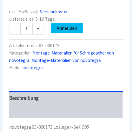
exkl. MwSt.
zzgl.
Versandkosten
Lieferzeit:
ca. 5-10 Tage
novotegra
Anmelden
-
+
03-
000173
Loslager-
Artikelnummer:
03-000173
Set
Kategorien:
Montage-Materialien für Schrägdächer von
C95
novotegra
,
Montage-Materialien von novotegra
Menge
Marke:
novotegra
Beschreibung
Überblick
novotegra 03-000173 Loslager-Set C95