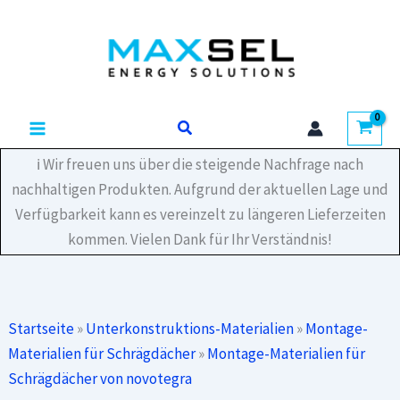
Zum
Loslager-
Inhalt
Set
C95
springen
Menge
Suchen
ℹ️ Wir freuen uns über die steigende Nachfrage nach
nachhaltigen Produkten. Aufgrund der aktuellen Lage und
Verfügbarkeit kann es vereinzelt zu längeren Lieferzeiten
kommen. Vielen Dank für Ihr Verständnis!
Startseite
»
Unterkonstruktions-Materialien
»
Montage-
Materialien für Schrägdächer
»
Montage-Materialien für
Schrägdächer von novotegra