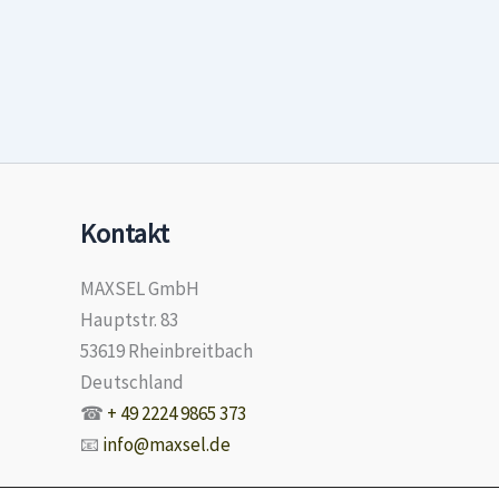
Kontakt
MAXSEL GmbH
Hauptstr. 83
53619 Rheinbreitbach
Deutschland
☎
+ 49 2224 9865 373
📧
info@maxsel.de