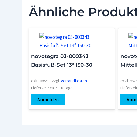
Ähnliche Produk
novotegra 03-000343
novot
Basisfuß-Set 13° 150-30
Mitte
exkl. MwSt.
zzgl.
Versandkosten
exkl. MwS
Lieferzeit:
ca. 5-10 Tage
Lieferzei
Anmelden
Anm