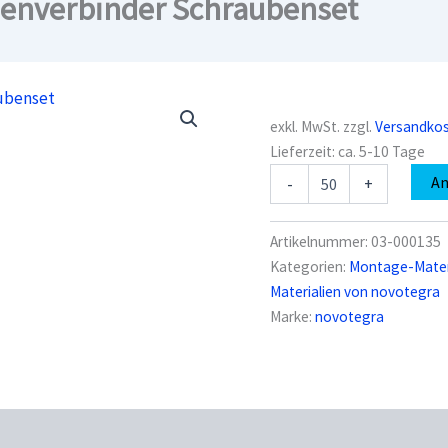
nenverbinder Schraubenset
exkl. MwSt.
zzgl.
Versandko
Lieferzeit:
ca. 5-10 Tage
novotegra
A
-
+
03-
000135
Schienenverbinder
Artikelnummer:
03-000135
Schraubenset
Kategorien:
Montage-Materi
Menge
Materialien von novotegra
Marke:
novotegra