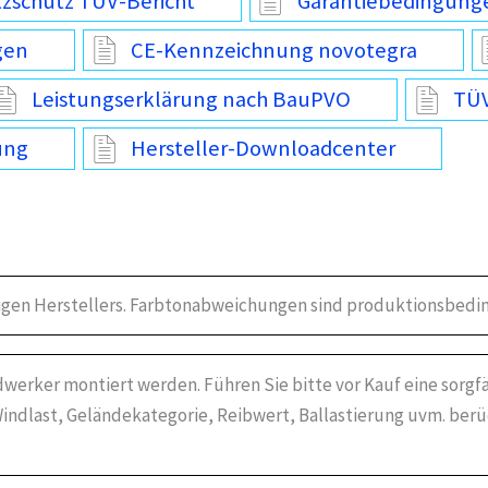
tzschutz TÜV-Bericht
Garantiebedingung
gen
CE-Kennzeichnung novotegra
Leistungserklärung nach BauPVO
TÜV
ung
Hersteller-Downloadcenter
igen Herstellers. Farbtonabweichungen sind produktionsbedin
werker montiert werden. Führen Sie bitte vor Kauf eine sorgf
indlast, Geländekategorie, Reibwert, Ballastierung uvm. ber