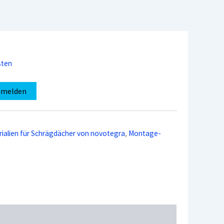
sten
nmelden
alien für Schrägdächer von novotegra
,
Montage-