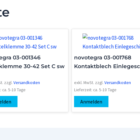
te
egra 03-001346
novotegra 03-001768
lklemme 30-42 Set C sw
Kontaktblech Einleges
t.
zzgl.
Versandkosten
exkl. MwSt.
zzgl.
Versandkosten
t:
ca. 5-10 Tage
Lieferzeit:
ca. 5-10 Tage
elden
Anmelden