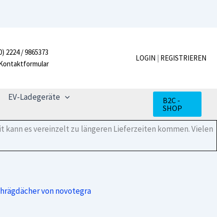
Schienenverbinder
Schraubenset
Menge
0) 2224 / 9865373
LOGIN
|
REGISTRIEREN
Kontaktformular
EV-Ladegeräte
B2C -
SHOP
t kann es vereinzelt zu längeren Lieferzeiten kommen. Vielen
chrägdächer von novotegra