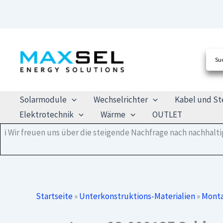
Zum
Inhalt
springen
Solarmodule
Wechselrichter
Kabel und St
Elektrotechnik
Wärme
OUTLET
ℹ️ Wir freuen uns über die steigende Nachfrage nach nachhal
Startseite
»
Unterkonstruktions-Materialien
»
Monta