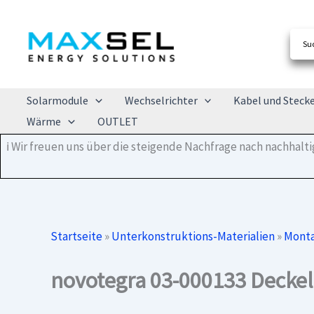
Zum
Inhalt
springen
Solarmodule
Wechselrichter
Kabel und Steck
Wärme
OUTLET
ℹ️ Wir freuen uns über die steigende Nachfrage nach nachhal
Startseite
»
Unterkonstruktions-Materialien
»
Monta
novotegra 03-000133 Deckel