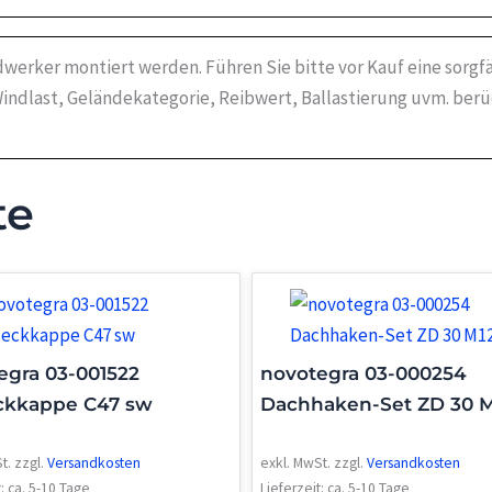
werker montiert werden. Führen Sie bitte vor Kauf eine sorgf
indlast, Geländekategorie, Reibwert, Ballastierung uvm. ber
te
egra 03-001522
novotegra 03-000254
kkappe C47 sw
Dachhaken-Set ZD 30 M
t.
zzgl.
Versandkosten
exkl. MwSt.
zzgl.
Versandkosten
t:
ca. 5-10 Tage
Lieferzeit:
ca. 5-10 Tage