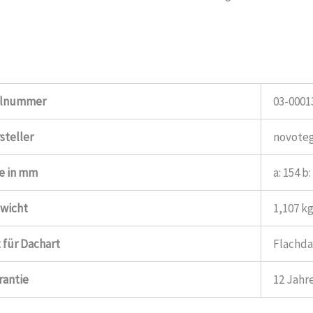
elnummer
03-0001
steller
novote
e in mm
a: 154 b:
wicht
1,107 k
 für Dachart
Flachd
rantie
12 Jahr