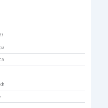
33
gra
 15
g
ach
e