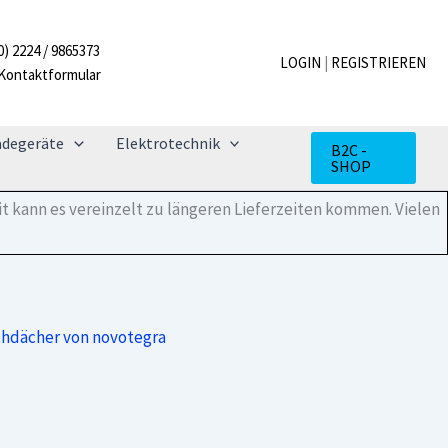
Deckel
Grundschiene
0) 2224 / 9865373
150-
LOGIN
|
REGISTRIEREN
Kontaktformular
30
3,00
m
Menge
adegeräte
Elektrotechnik
B2C -
SHOP
t kann es vereinzelt zu längeren Lieferzeiten kommen. Vielen
chdächer von novotegra