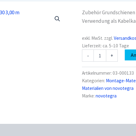
Zubehör Grundschienen 
Verwendung als Kabelka
exkl. MwSt.
zzgl.
Versandko
Lieferzeit:
ca. 5-10 Tage
novotegra
A
-
+
03-
000133
Deckel
Artikelnummer:
03-000133
Grundschiene
Kategorien:
Montage-Materi
150-
Materialien von novotegra
30
3,00
Marke:
novotegra
m
Menge