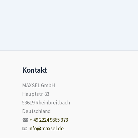
Kontakt
MAXSEL GmbH
Hauptstr. 83
53619 Rheinbreitbach
Deutschland
☎
+ 49 2224 9865 373
📧
info@maxsel.de