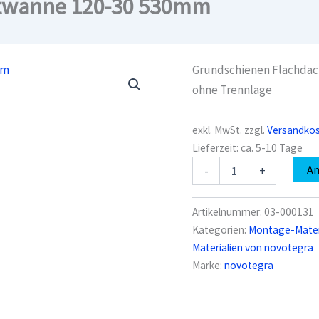
stwanne 120-30 530mm
Grundschienen Flachdach
ohne Trennlage
exkl. MwSt.
zzgl.
Versandko
Lieferzeit:
ca. 5-10 Tage
novotegra
A
-
+
03-
000131
Ballastwanne
Artikelnummer:
03-000131
120-
Kategorien:
Montage-Materi
30
Materialien von novotegra
530mm
Menge
Marke:
novotegra