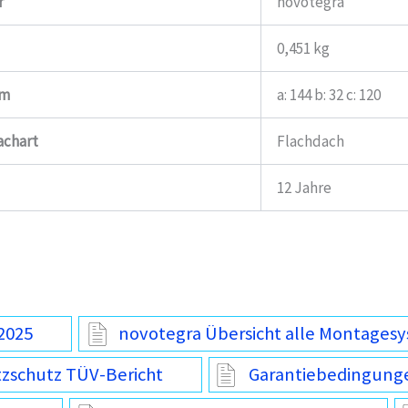
r
novotegra
0,451 kg
mm
a: 144 b: 32 c: 120
achart
Flachdach
12 Jahre
2025
novotegra Übersicht alle Montages
tzschutz TÜV-Bericht
Garantiebedingung