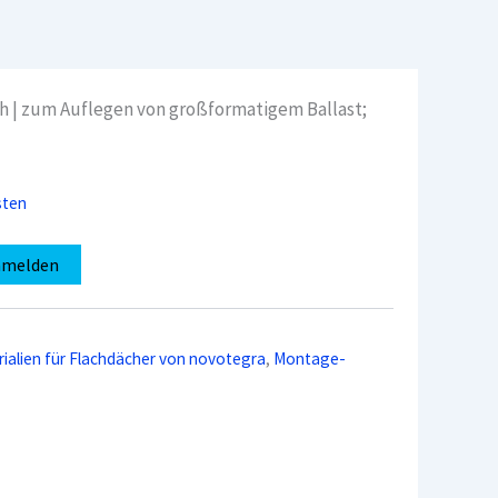
 | zum Auflegen von großformatigem Ballast;
sten
nmelden
alien für Flachdächer von novotegra
,
Montage-