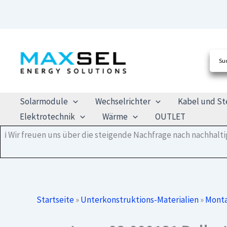
Zum
Inhalt
springen
Solarmodule
Wechselrichter
Kabel und St
Elektrotechnik
Wärme
OUTLET
ℹ️ Wir freuen uns über die steigende Nachfrage nach nachhal
Startseite
»
Unterkonstruktions-Materialien
»
Monta