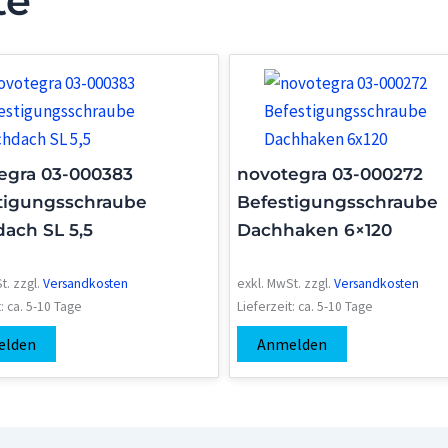
te
egra 03-000383
novotegra 03-000272
tigungsschraube
Befestigungsschraube
dach SL 5,5
Dachhaken 6×120
t.
zzgl.
Versandkosten
exkl. MwSt.
zzgl.
Versandkosten
t:
ca. 5-10 Tage
Lieferzeit:
ca. 5-10 Tage
elden
Anmelden