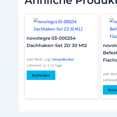
Ähnliche Produk
novotegra 03-000254
Dachhaken-Set ZD 30 M12
novot
Befes
exkl. MwSt.
zzgl.
Versandkosten
Flach
Lieferzeit:
ca. 5-10 Tage
exkl. MwS
Anmelden
Lieferzei
Anm