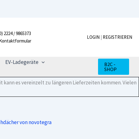
Ballastwanne
120-
30
530mm
Menge
0) 2224 / 9865373
LOGIN
|
REGISTRIEREN
Kontaktformular
EV-Ladegeräte
B2C -
SHOP
t kann es vereinzelt zu längeren Lieferzeiten kommen. Vielen
chdächer von novotegra