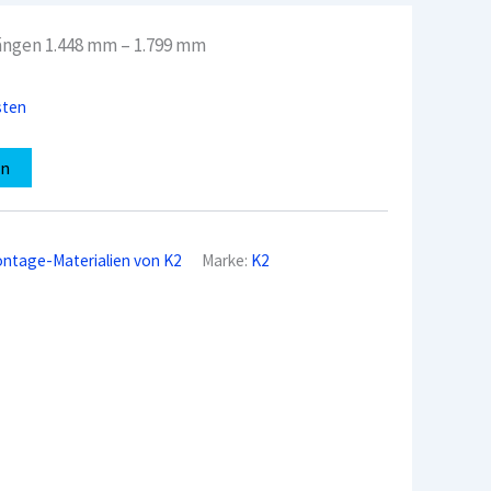
ängen 1.448 mm – 1.799 mm
sten
en
ntage-Materialien von K2
Marke:
K2