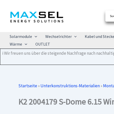
Zum
Inhalt
springen
Solarmodule
Wechselrichter
Kabel und Steck
Wärme
OUTLET
ℹ️ Wir freuen uns über die steigende Nachfrage nach nachhal
Startseite
»
Unterkonstruktions-Materialien
»
Monta
K2 2004179 S-Dome 6.15 Win