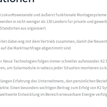
2004 zukunftsweisende und äußerst funktionale Montagesysteme 
den in nicht weniger als 130 Ländern für private und gewerb
tandorten aus organisiert.
itet dabei eng mit dem Vertrieb zusammen, damit die Neuent
auf die Marktnachfrage abgestimmt sind.
er. Neue Technologien folgen immer schneller aufeinander. K2 
en, um Solarmodule in nahezu jeder Situation montieren zu 
elangen Erfahrung des Unternehmens, den persönlichen Bezie
rkte. Einen besonders wichtigen Beitrag zum Erfolg von K2 Sys
weltweite Entwicklung im Bereich erneuerbare Energie verfol