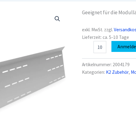
Geeignet für die Modull
exkl. MwSt.
zzgl.
Versandko
Lieferzeit:
ca. 5-10 Tage
K2
Anmeld
2004179
S-
Dome
Artikelnummer:
2004179
6.15
Kategorien:
K2 Zubehör
,
Mo
Windbreaker
(Windleitblech)
kurz
Menge