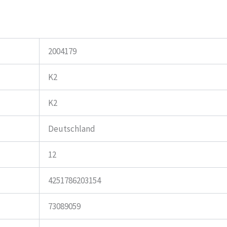
2004179
K2
K2
Deutschland
12
4251786203154
73089059