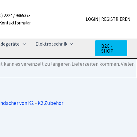
Dome
6.15
0) 2224 / 9865373
Windbreaker
LOGIN
|
REGISTRIEREN
Kontaktformular
(Windleitblech)
kurz
Menge
adegeräte
Elektrotechnik
B2C -
SHOP
t kann es vereinzelt zu längeren Lieferzeiten kommen. Vielen
chdächer von K2
»
K2 Zubehör