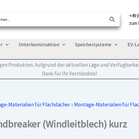
+49 (
zum 
er
Unterkonstruktion
Speichersysteme
EV-L
tigen Produkten. Aufgrund der aktuellen Lage und Verfügbarkei
Dank für Ihr Verständnis!
ge-Materialien für Flachdächer
»
Montage-Materialien für Fla
dbreaker (Windleitblech) kurz