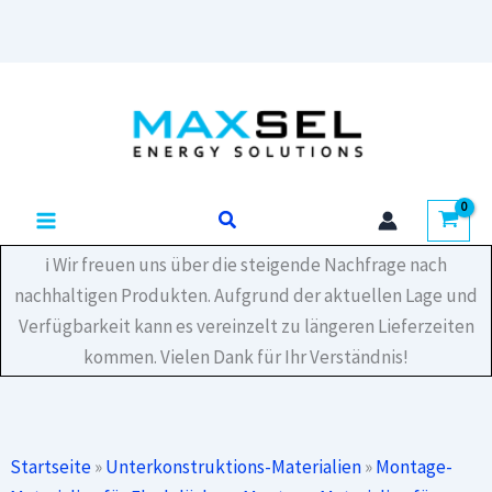
Kabelführung
Performa
Mesh
Zum
Tray
Inhalt
70
×
springen
100
×
3000
Suchen
Menge
ℹ️ Wir freuen uns über die steigende Nachfrage nach
nachhaltigen Produkten. Aufgrund der aktuellen Lage und
Verfügbarkeit kann es vereinzelt zu längeren Lieferzeiten
kommen. Vielen Dank für Ihr Verständnis!
Startseite
»
Unterkonstruktions-Materialien
»
Montage-