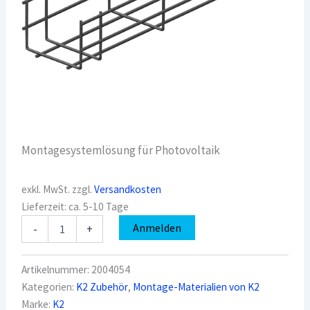
Montagesystemlösung für Photovoltaik
exkl. MwSt.
zzgl.
Versandkosten
Lieferzeit:
ca. 5-10 Tage
K2
Anmelden
-
+
2004054
Flachdach
Kabelführung
Artikelnummer:
2004054
Performa
Kategorien:
K2 Zubehör
,
Montage-Materialien von K2
Mesh
Marke:
K2
Tray