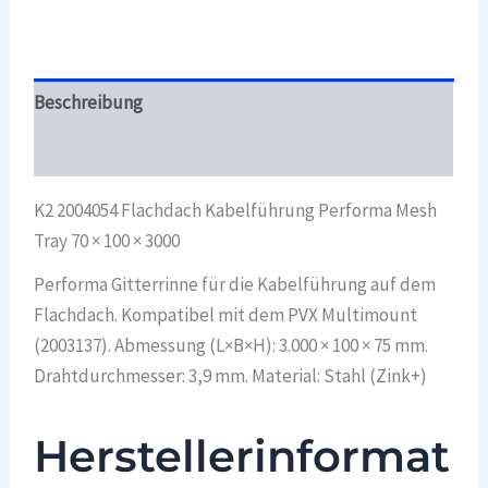
70
×
100
×
3000
Beschreibung
Menge
Überblick
K2 2004054 Flachdach Kabelführung Performa Mesh
Tray 70 × 100 × 3000
Performa Gitterrinne für die Kabelführung auf dem
Flachdach. Kompatibel mit dem PVX Multimount
(2003137). Abmessung (L×B×H): 3.000 × 100 × 75 mm.
Drahtdurchmesser: 3,9 mm. Material: Stahl (Zink+)
Herstellerinformat