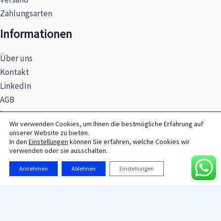
Zahlungsarten
Informationen
Über uns
Kontakt
LinkedIn
AGB
Impressum
Wir verwenden Cookies, um Ihnen die bestmögliche Erfahrung auf
Datenschutzerklärung
unserer Website zu bieten.
Hinweise zur Batterieentsorgung
In den
Einstellungen
können Sie erfahren, welche Cookies wir
verwenden oder sie ausschalten.
Annehmen
Ablehnen
Einstellungen
© 2026 MAXSEL GmbH
Alle Preise exkl. der gesetzlichen MwSt.