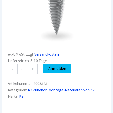
exkl. MwSt.
zzgl.
Versandkosten
Lieferzeit:
ca. 5-10 Tage
K2
Anmelden
-
+
2003525
Gewindeformende
Schraube
Artikelnummer:
2003525
mit
Kategorien:
K2 Zubehör
,
Montage-Materialien von K2
Dichtscheibe
Marke:
K2
6×38_ej
Menge