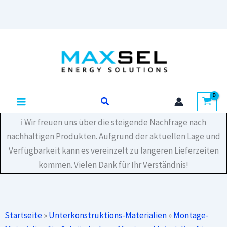
Schraube
mit
Dichtscheibe
Zum
6×38_ej
Inhalt
Menge
springen
Suchen
ℹ️ Wir freuen uns über die steigende Nachfrage nach
nachhaltigen Produkten. Aufgrund der aktuellen Lage und
Verfügbarkeit kann es vereinzelt zu längeren Lieferzeiten
kommen. Vielen Dank für Ihr Verständnis!
Startseite
»
Unterkonstruktions-Materialien
»
Montage-