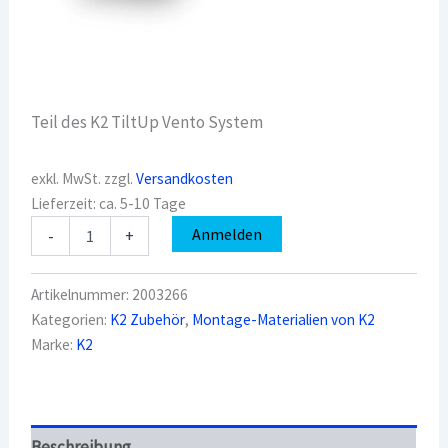
Teil des K2 TiltUp Vento System
exkl. MwSt.
zzgl.
Versandkosten
Lieferzeit:
ca. 5-10 Tage
K2
Anmelden
-
+
2003266
TiltUp
Vento
Artikelnummer:
2003266
Brace;
Kategorien:
K2 Zubehör
,
Montage-Materialien von K2
856
Marke:
K2
Menge
Beschreibung