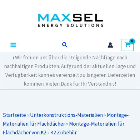
Zum
Vento
Inhalt
Brace;
856
springen
Menge
Suchen
ℹ️ Wir freuen uns über die steigende Nachfrage nach
nachhaltigen Produkten. Aufgrund der aktuellen Lage und
Verfügbarkeit kann es vereinzelt zu längeren Lieferzeiten
kommen. Vielen Dank für Ihr Verständnis!
Startseite
»
Unterkonstruktions-Materialien
»
Montage-
Materialien für Flachdächer
»
Montage-Materialien für
Flachdächer von K2
»
K2 Zubehör