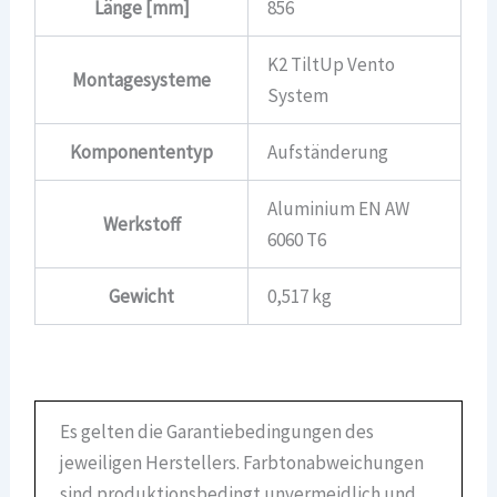
Länge [mm]
856
K2 TiltUp Vento
Montagesysteme
System
Komponententyp
Aufständerung
Aluminium EN AW
Werkstoff
6060 T6
Gewicht
0,517 kg
Es gelten die Garantiebedingungen des
jeweiligen Herstellers. Farbtonabweichungen
sind produktionsbedingt unvermeidlich und