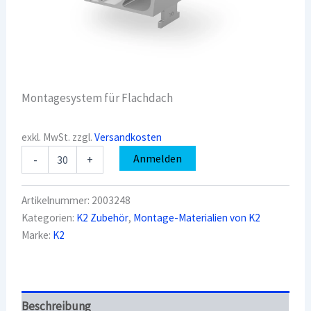
Montagesystem für Flachdach
exkl. MwSt.
zzgl.
Versandkosten
K2
Anmelden
-
+
2003248
Dome
6.10
Artikelnummer:
2003248
Peak
Kategorien:
K2 Zubehör
,
Montage-Materialien von K2
Menge
Marke:
K2
Beschreibung