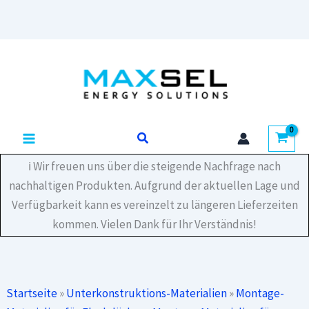
Zum
Inhalt
springen
Suchen
ℹ️ Wir freuen uns über die steigende Nachfrage nach
nachhaltigen Produkten. Aufgrund der aktuellen Lage und
Verfügbarkeit kann es vereinzelt zu längeren Lieferzeiten
kommen. Vielen Dank für Ihr Verständnis!
Startseite
»
Unterkonstruktions-Materialien
»
Montage-