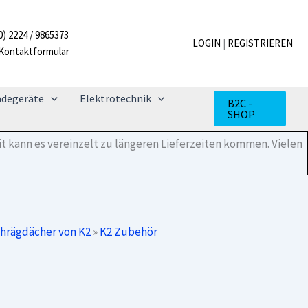
6.10
SD
0) 2224 / 9865373
Menge
LOGIN
|
REGISTRIEREN
Kontaktformular
adegeräte
Elektrotechnik
B2C -
SHOP
t kann es vereinzelt zu längeren Lieferzeiten kommen. Vielen
chrägdächer von K2
»
K2 Zubehör