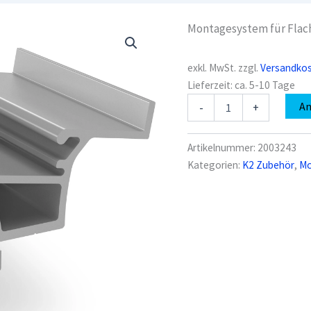
Montagesystem für Flac
exkl. MwSt.
zzgl.
Versandko
Lieferzeit:
ca. 5-10 Tage
K2
A
-
+
2003243
Dome
6.10
Artikelnummer:
2003243
SD
Kategorien:
K2 Zubehör
,
Mo
Menge