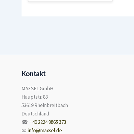
Kontakt
MAXSEL GmbH
Hauptstr. 83
53619 Rheinbreitbach
Deutschland
☎
+ 49 2224 9865 373
📧
info@maxsel.de