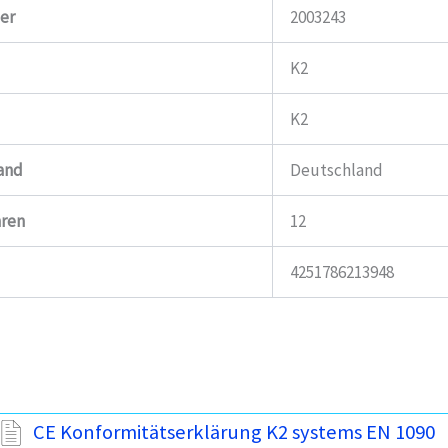
er
2003243
K2
K2
and
Deutschland
hren
12
4251786213948
CE Konformitätserklärung K2 systems EN 1090