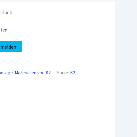
hdach
sten
nmelden
ntage-Materialien von K2
Marke:
K2