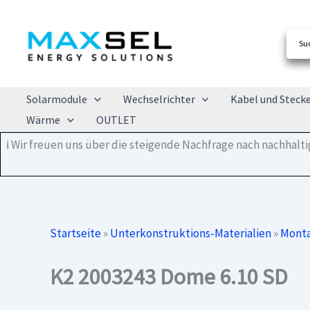
Zum
Inhalt
springen
Solarmodule
Wechselrichter
Kabel und Steck
Wärme
OUTLET
ℹ️ Wir freuen uns über die steigende Nachfrage nach nachhal
Startseite
»
Unterkonstruktions-Materialien
»
Monta
K2 2003243 Dome 6.10 SD