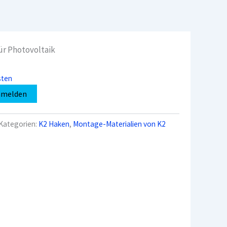
r Photovoltaik
sten
nmelden
Kategorien:
K2 Haken
,
Montage-Materialien von K2