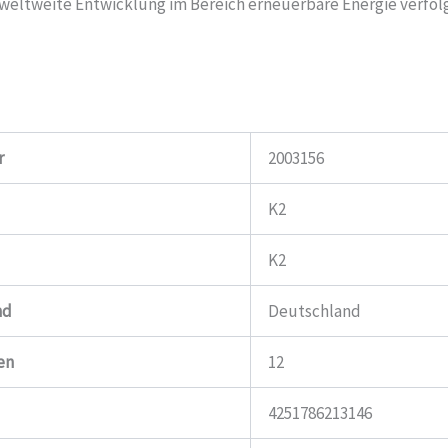
weltweite Entwicklung im Bereich erneuerbare Energie verfol
r
2003156
K2
K2
nd
Deutschland
en
12
4251786213146