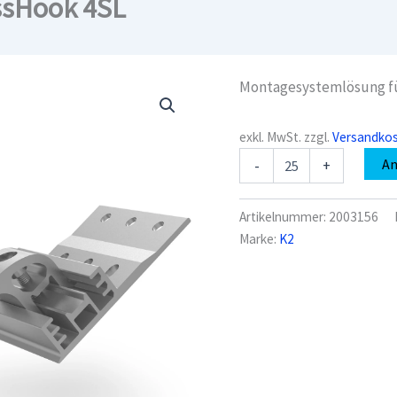
ssHook 4SL
Montagesystemlösung fü
exkl. MwSt.
zzgl.
Versandko
K2
A
-
+
2003156
Dachhaken
CrossHook
Artikelnummer:
2003156
4SL
Marke:
K2
Menge