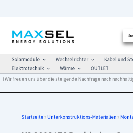
Zum
Inhalt
springen
Solarmodule
Wechselrichter
Kabel und St
Elektrotechnik
Wärme
OUTLET
ℹ️ Wir freuen uns über die steigende Nachfrage nach nachhal
Startseite
»
Unterkonstruktions-Materialien
»
Monta