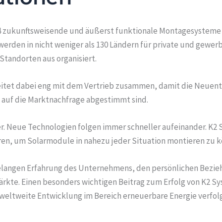
2004 zukunftsweisende und äußerst funktionale Montagesysteme 
den in nicht weniger als 130 Ländern für private und gewerb
tandorten aus organisiert.
itet dabei eng mit dem Vertrieb zusammen, damit die Neuent
auf die Marktnachfrage abgestimmt sind.
er. Neue Technologien folgen immer schneller aufeinander. K2 
en, um Solarmodule in nahezu jeder Situation montieren zu 
elangen Erfahrung des Unternehmens, den persönlichen Bezie
rkte. Einen besonders wichtigen Beitrag zum Erfolg von K2 Sys
weltweite Entwicklung im Bereich erneuerbare Energie verfol