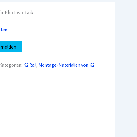
r Photovoltaik
sten
nmelden
Kategorien:
K2 Rail
,
Montage-Materialien von K2