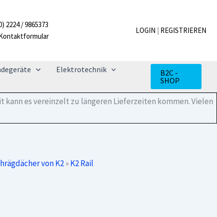
25
Menge
0) 2224 / 9865373
LOGIN
|
REGISTRIEREN
Kontaktformular
adegeräte
Elektrotechnik
B2C -
SHOP
t kann es vereinzelt zu längeren Lieferzeiten kommen. Vielen
chrägdächer von K2
»
K2 Rail