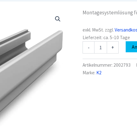
Montagesystemlösung fü
exkl. MwSt.
zzgl.
Versandko
Lieferzeit:
ca. 5-10 Tage
K2
A
-
+
2002793
MultiRail
25
Artikelnummer:
2002793
Menge
Marke:
K2