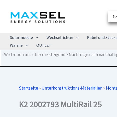
Zum
Inhalt
springen
Solarmodule
Wechselrichter
Kabel und Steck
Wärme
OUTLET
ℹ️ Wir freuen uns über die steigende Nachfrage nach nachhal
Startseite
»
Unterkonstruktions-Materialien
»
Monta
K2 2002793 MultiRail 25