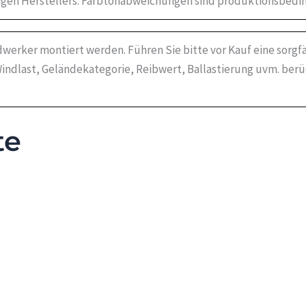
igen Herstellers. Farbtonabweichungen sind produktionsbedin
werker montiert werden. Führen Sie bitte vor Kauf eine sorgf
indlast, Geländekategorie, Reibwert, Ballastierung uvm. ber
te