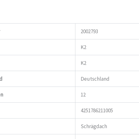
r
2002793
K2
K2
nd
Deutschland
en
12
4251786211005
Schrägdach