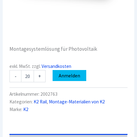
Montagesystemlösung für Photovoltaik
exkl. MwSt.
zzgl.
Versandkosten
K2
Anmelden
-
+
2002763
InsertionRail
CrossConnector,
Artikelnummer:
2002763
Schwarz
Kategorien:
K2 Rail
,
Montage-Materialien von K2
eloxiert
Marke:
K2
Menge