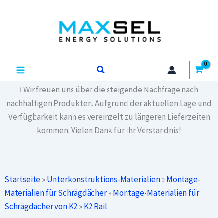
Zum
Inhalt
springen
Suchen
ℹ️ Wir freuen uns über die steigende Nachfrage nach
nachhaltigen Produkten. Aufgrund der aktuellen Lage und
Verfügbarkeit kann es vereinzelt zu längeren Lieferzeiten
kommen. Vielen Dank für Ihr Verständnis!
Startseite
»
Unterkonstruktions-Materialien
»
Montage-
Materialien für Schrägdächer
»
Montage-Materialien für
Schrägdächer von K2
»
K2 Rail