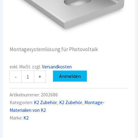
Montagesystemlösung für Photovoltaik
exkl. MwSt.
zzgl.
Versandkosten
K2
Anmelden
-
+
2002686
L-
Adapter
Artikelnummer:
2002686
für
Kategorien:
K2 Zubehör
,
K2 Zubehör
,
Montage-
Stockschrauben
Materialien von K2
und
Solarbefestiger
Marke:
K2
M10
Menge