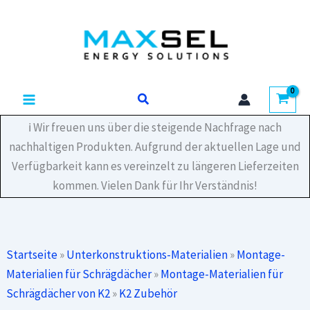
Zum
Inhalt
springen
Suchen
ℹ️ Wir freuen uns über die steigende Nachfrage nach
nachhaltigen Produkten. Aufgrund der aktuellen Lage und
Verfügbarkeit kann es vereinzelt zu längeren Lieferzeiten
kommen. Vielen Dank für Ihr Verständnis!
Startseite
»
Unterkonstruktions-Materialien
»
Montage-
Materialien für Schrägdächer
»
Montage-Materialien für
Schrägdächer von K2
»
K2 Zubehör