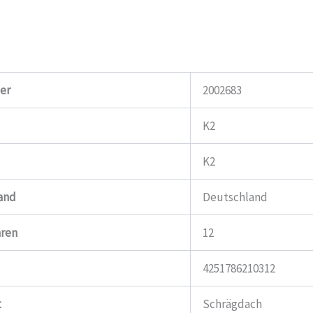
er
2002683
K2
K2
and
Deutschland
hren
12
4251786210312
t
Schrägdach