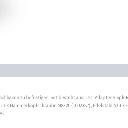
chhaken zu befestigen. Set besteht aus: 1 × L-Adapter SingleR
A2 1 × Hammerkopfschraube M8x20 (1002387), Edelstahl A2 1 × 
 A2