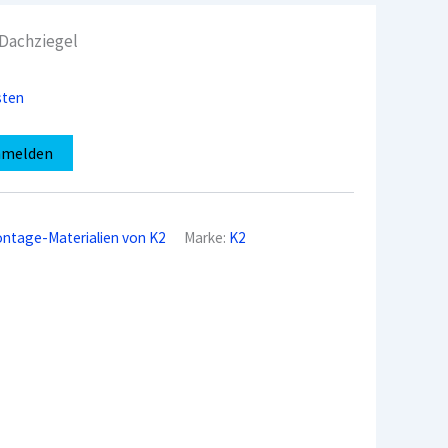
 Dachziegel
sten
nmelden
ntage-Materialien von K2
Marke:
K2