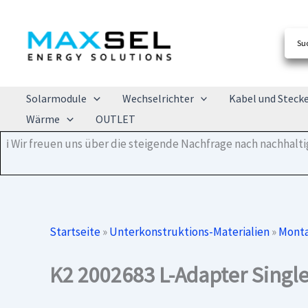
Zum
Inhalt
springen
Solarmodule
Wechselrichter
Kabel und Steck
Wärme
OUTLET
ℹ️ Wir freuen uns über die steigende Nachfrage nach nachhal
Startseite
»
Unterkonstruktions-Materialien
»
Monta
K2 2002683 L-Adapter Single