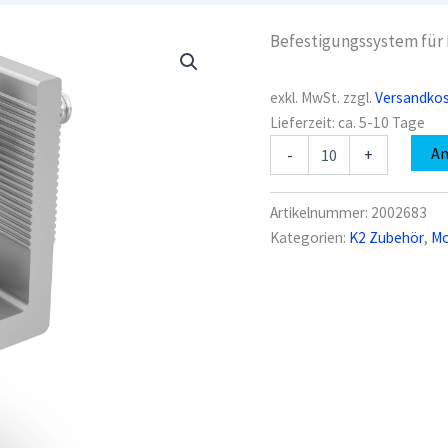
Befestigungssystem für
exkl. MwSt.
zzgl.
Versandko
Lieferzeit:
ca. 5-10 Tage
K2
A
-
+
2002683
L-
Adapter
Artikelnummer:
2002683
SingleRail
Kategorien:
K2 Zubehör
,
Mo
Set
Menge