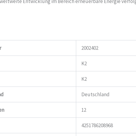
weltweite Entwicklung im Bereich erneuerbare Energie verfol
r
2002402
K2
K2
nd
Deutschland
en
12
4251786208968