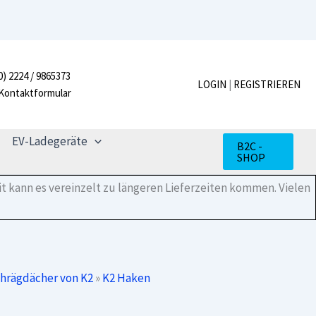
CrossHook
4S+
Menge
0) 2224 / 9865373
LOGIN
|
REGISTRIEREN
Kontaktformular
EV-Ladegeräte
B2C -
SHOP
t kann es vereinzelt zu längeren Lieferzeiten kommen. Vielen
chrägdächer von K2
»
K2 Haken