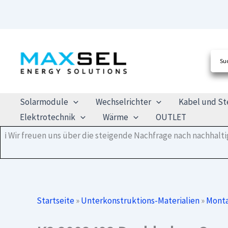
Zum
Inhalt
springen
Solarmodule
Wechselrichter
Kabel und St
Elektrotechnik
Wärme
OUTLET
ℹ️ Wir freuen uns über die steigende Nachfrage nach nachhal
Startseite
»
Unterkonstruktions-Materialien
»
Monta