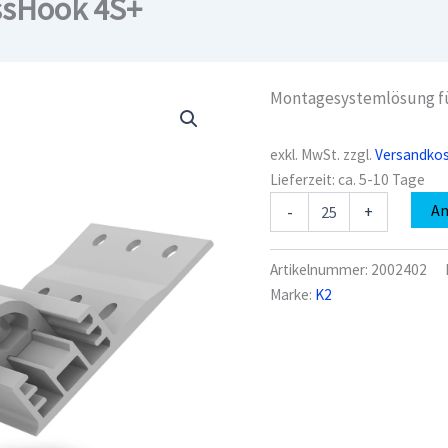
ssHook 4S+
Montagesystemlösung fü
exkl. MwSt.
zzgl.
Versandko
Lieferzeit:
ca. 5-10 Tage
K2
A
-
+
2002402
Dachhaken
CrossHook
Artikelnummer:
2002402
4S+
Marke:
K2
Menge