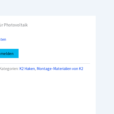
r Photovoltaik
sten
nmelden
Kategorien:
K2 Haken
,
Montage-Materialien von K2